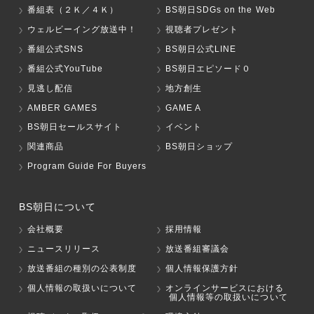
番組表（２Ｋ／４Ｋ）
BS朝日SDGs on the Web
ウェルビーイング放送中！
視聴者プレゼント
番組公式SNS
BS朝日公式LINE
番組公式YouTube
BS朝日エピソード０
見逃し配信
地方創生
AMBER GAMES
GAME A
BS朝日セールスサイト
イベント
関連商品
BS朝日ショップ
Program Guide For Buyers
BS朝日について
会社概要
採用情報
ニュースリリース
放送番組審議会
放送番組の種別の公表制度
個人情報保護方針
個人情報の取扱いについて
オンラインサービスにおける
個人情報等の取扱いについて