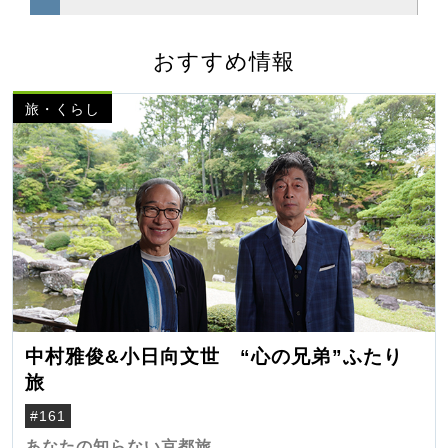
おすすめ情報
旅・くらし
中村雅俊&小日向文世 “心の兄弟”ふたり
旅
#161
あなたの知らない京都旅