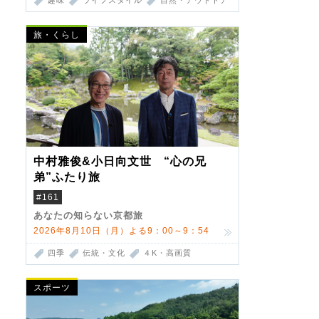
趣味
ライフスタイル
自然・アウトドア
旅・くらし
中村雅俊&小日向文世 “心の兄
弟”ふたり旅
#161
あなたの知らない京都旅
2026年8月10日（月）よる9：00～9：54
四季
伝統・文化
４K・高画質
スポーツ