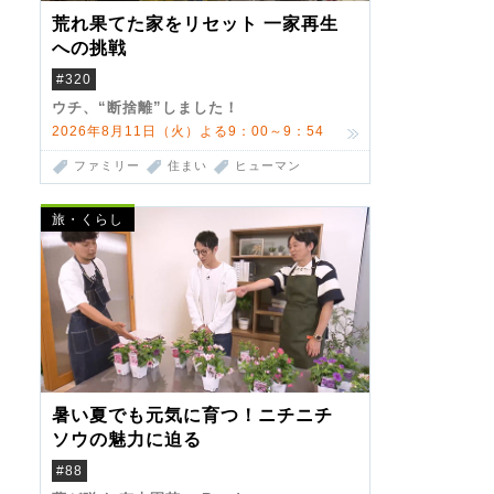
荒れ果てた家をリセット 一家再生
への挑戦
#320
ウチ、“断捨離”しました！
2026年8月11日（火）よる9：00～9：54
ファミリー
住まい
ヒューマン
旅・くらし
暑い夏でも元気に育つ！ニチニチ
ソウの魅力に迫る
#88