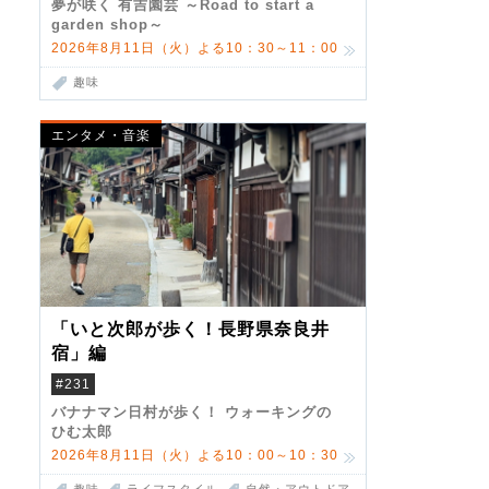
夢が咲く 有吉園芸 ～Road to start a
garden shop～
2026年8月11日（火）よる10：30～11：00
趣味
エンタメ・音楽
「いと次郎が歩く！長野県奈良井
宿」編
#231
バナナマン日村が歩く！ ウォーキングの
ひむ太郎
2026年8月11日（火）よる10：00～10：30