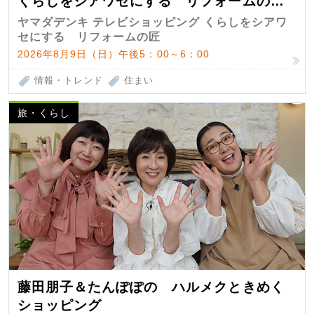
くらしをシアワセにする リフォームの
匠 第7弾
ヤマダデンキ テレビショッピング くらしをシアワ
セにする リフォームの匠
2026年8月9日（日）午後5：00～6：00
情報・トレンド
住まい
旅・くらし
藤田朋子＆たんぽぽの ハルメクときめく
ショッピング