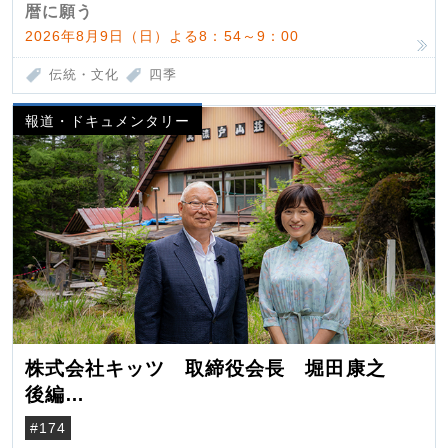
暦に願う
2026年8月9日（日）よる8：54～9：00
伝統・文化
四季
報道・ドキュメンタリー
株式会社キッツ 取締役会長 堀田康之
後編
米国駐在でも浮かんだ八ヶ岳 山小屋を営
#174
んだ父母