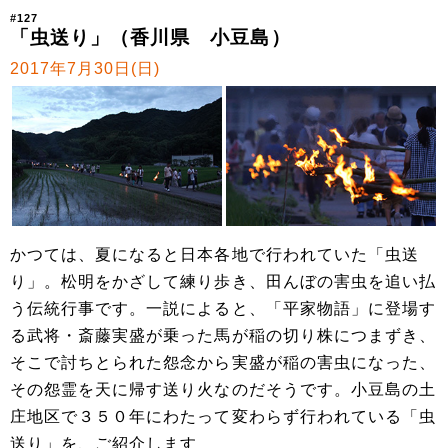
#127
「虫送り」（香川県 小豆島）
2017年7月30日(日)
かつては、夏になると日本各地で行われていた「虫送
り」。松明をかざして練り歩き、田んぼの害虫を追い払
う伝統行事です。一説によると、「平家物語」に登場す
る武将・斎藤実盛が乗った馬が稲の切り株につまずき、
そこで討ちとられた怨念から実盛が稲の害虫になった、
その怨霊を天に帰す送り火なのだそうです。小豆島の土
庄地区で３５０年にわたって変わらず行われている「虫
送り」を、ご紹介します