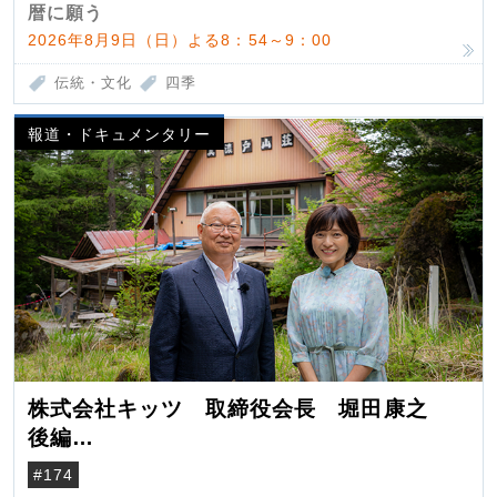
暦に願う
2026年8月9日（日）よる8：54～9：00
伝統・文化
四季
報道・ドキュメンタリー
株式会社キッツ 取締役会長 堀田康之
後編
米国駐在でも浮かんだ八ヶ岳 山小屋を営
#174
んだ父母