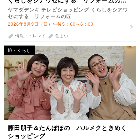
くらしをシアワセにする リフォームの
匠 第7弾
ヤマダデンキ テレビショッピング くらしをシアワ
セにする リフォームの匠
2026年8月9日（日）午後5：00～6：00
情報・トレンド
住まい
旅・くらし
藤田朋子＆たんぽぽの ハルメクときめく
ショッピング