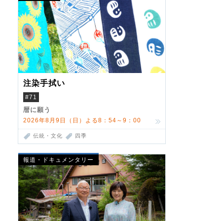
注染手拭い
#71
暦に願う
2026年8月9日（日）よる8：54～9：00
伝統・文化
四季
報道・ドキュメンタリー