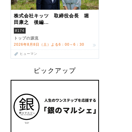
株式会社キッツ 取締役会長 堀
田康之 後編
米国駐在でも浮かんだ八ヶ岳 山
#174
小屋を営んだ父母
トップの源流
2026年8月8日（土）よる6：00～6：30
ヒューマン
ピックアップ