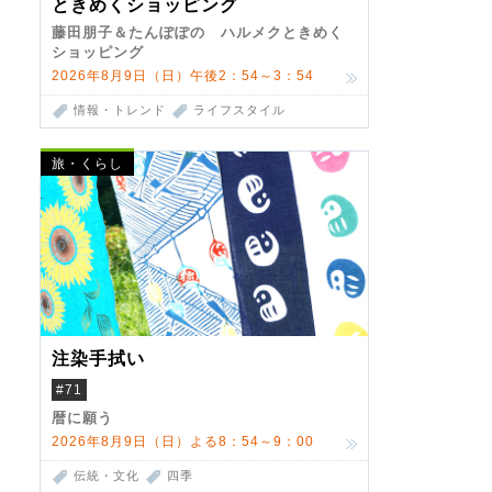
ときめくショッピング
藤田朋子＆たんぽぽの ハルメクときめく
ショッピング
2026年8月9日（日）午後2：54～3：54
情報・トレンド
ライフスタイル
旅・くらし
注染手拭い
#71
暦に願う
2026年8月9日（日）よる8：54～9：00
伝統・文化
四季