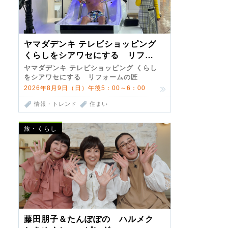
ヤマダデンキ テレビショッピング
くらしをシアワセにする リフォ
ームの匠 第7弾
ヤマダデンキ テレビショッピング くらし
をシアワセにする リフォームの匠
2026年8月9日（日）午後5：00～6：00
情報・トレンド
住まい
旅・くらし
藤田朋子＆たんぽぽの ハルメク