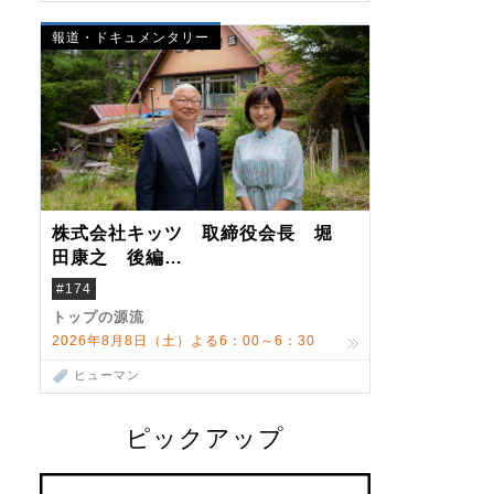
報道・ドキュメンタリー
株式会社キッツ 取締役会長 堀
田康之 後編
米国駐在でも浮かんだ八ヶ岳 山
#174
小屋を営んだ父母
トップの源流
2026年8月8日（土）よる6：00～6：30
ヒューマン
ピックアップ