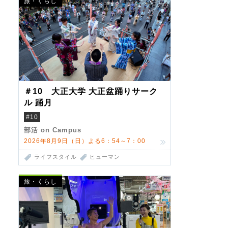
旅・くらし
＃10 大正大学 大正盆踊りサーク
ル 踊月
#10
部活 on Campus
2026年8月9日（日）よる6：54～7：00
ライフスタイル
ヒューマン
旅・くらし