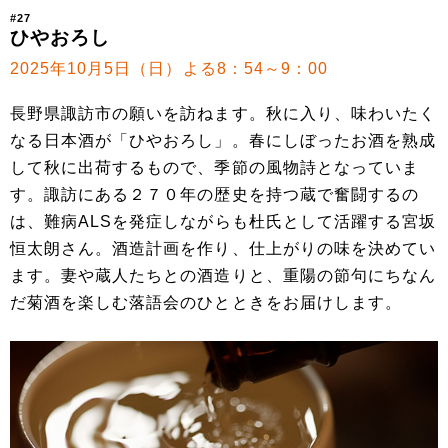
#27
ひやおろし
2025年10月5日（日）よる8：54～9：00
長野県諏訪市の願いを訪ねます。秋に入り、味わいたく
なる日本酒が「ひやおろし」。春にしぼったお酒を熟成
して秋に出荷するもので、季節の風物詩となっていま
す。諏訪にある２７０年の歴史を持つ蔵で奮闘するの
は、難病ALSを発症しながらも杜氏として活躍する宮坂
恒太朗さん。酒造計画を作り、仕上がりの味を決めてい
ます。妻や蔵人たちとの酒造りと、重陽の節句にちなん
だ菊酒を楽しむ落語会のひとときをお届けします。