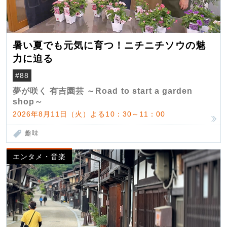
暑い夏でも元気に育つ！ニチニチソウの魅
力に迫る
#88
夢が咲く 有吉園芸 ～Road to start a garden
shop～
2026年8月11日（火）よる10：30～11：00
趣味
エンタメ・音楽