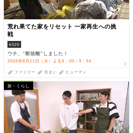
荒れ果てた家をリセット 一家再生への挑
戦
#320
ウチ、“断捨離”しました！
2026年8月11日（火）よる9：00～9：54
ファミリー
住まい
ヒューマン
旅・くらし