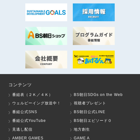
コンテンツ
番組表（２Ｋ／４Ｋ）
BS朝日SDGs on the Web
ウェルビーイング放送中！
視聴者プレゼント
番組公式SNS
BS朝日公式LINE
番組公式YouTube
BS朝日エピソード０
見逃し配信
地方創生
AMBER GAMES
GAME A