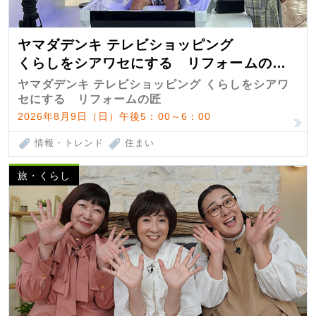
ヤマダデンキ テレビショッピング
くらしをシアワセにする リフォームの
匠 第7弾
ヤマダデンキ テレビショッピング くらしをシアワ
セにする リフォームの匠
2026年8月9日（日）午後5：00～6：00
情報・トレンド
住まい
旅・くらし