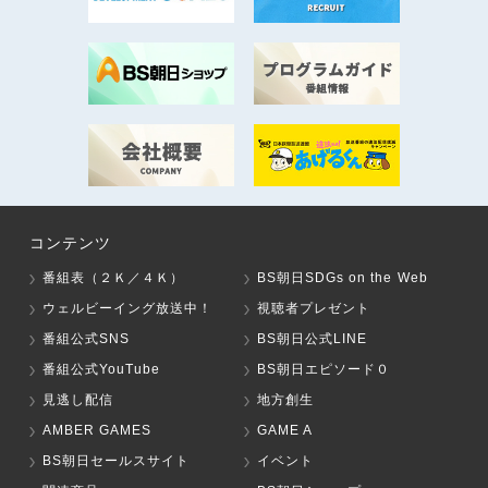
コンテンツ
番組表（２Ｋ／４Ｋ）
BS朝日SDGs on the Web
ウェルビーイング放送中！
視聴者プレゼント
番組公式SNS
BS朝日公式LINE
番組公式YouTube
BS朝日エピソード０
見逃し配信
地方創生
AMBER GAMES
GAME A
BS朝日セールスサイト
イベント