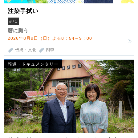
注染手拭い
#71
暦に願う
2026年8月9日（日）よる8：54～9：00
伝統・文化
四季
報道・ドキュメンタリー