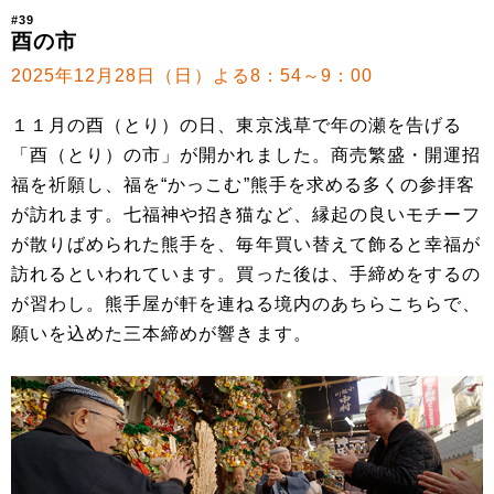
#39
酉の市
2025年12月28日（日）よる8：54～9：00
１１月の酉（とり）の日、東京浅草で年の瀬を告げる
「酉（とり）の市」が開かれました。商売繁盛・開運招
福を祈願し、福を“かっこむ”熊手を求める多くの参拝客
が訪れます。七福神や招き猫など、縁起の良いモチーフ
が散りばめられた熊手を、毎年買い替えて飾ると幸福が
訪れるといわれています。買った後は、手締めをするの
が習わし。熊手屋が軒を連ねる境内のあちらこちらで、
願いを込めた三本締めが響きます。