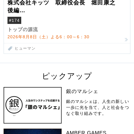
株式会社キッツ 取締役会長 堀田康之
後編
米国駐在でも浮かんだ八ヶ岳 山小屋を営
#174
んだ父母
トップの源流
2026年8月8日（土）よる6：00～6：30
ヒューマン
ピックアップ
銀のマルシェ
銀のマルシェは、人生の新しい
一歩に光を当て、人と社会をつ
なぐ取り組みです。
AMBER GAMES