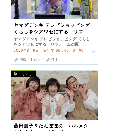
ヤマダデンキ テレビショッピング
くらしをシアワセにする リフォ
ームの匠 第7弾
ヤマダデンキ テレビショッピング くらし
をシアワセにする リフォームの匠
2026年8月9日（日）午後5：00～6：00
情報・トレンド
住まい
旅・くらし
藤田朋子＆たんぽぽの ハルメク