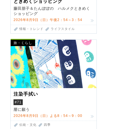
ときめくショッピング
藤田朋子＆たんぽぽの ハルメクときめく
ショッピング
2026年8月9日（日）午後2：54～3：54
情報・トレンド
ライフスタイル
旅・くらし
注染手拭い
#71
暦に願う
2026年8月9日（日）よる8：54～9：00
伝統・文化
四季