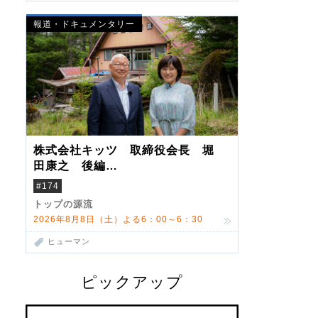
報道・ドキュメンタリー
株式会社キッツ 取締役会長 堀
田康之 後編
米国駐在でも浮かんだ八ヶ岳 山
#174
小屋を営んだ父母
トップの源流
2026年8月8日（土）よる6：00～6：30
ヒューマン
ピックアップ