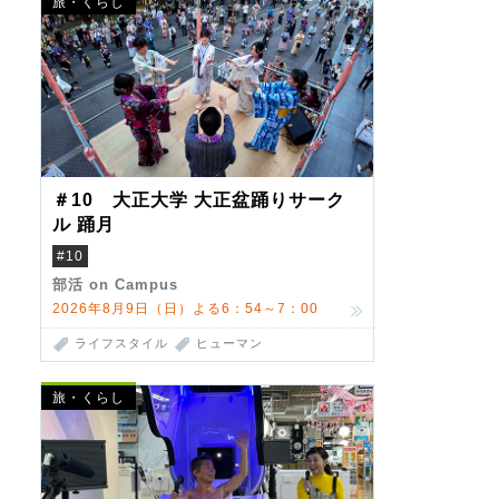
旅・くらし
＃10 大正大学 大正盆踊りサーク
ル 踊月
#10
部活 on Campus
2026年8月9日（日）よる6：54～7：00
ライフスタイル
ヒューマン
旅・くらし