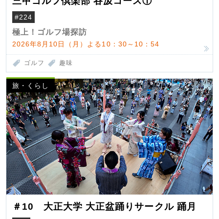
三甲ゴルフ倶楽部 谷汲コース①
#224
極上！ゴルフ場探訪
2026年8月10日（月）よる10：30～10：54
ゴルフ
趣味
旅・くらし
＃10 大正大学 大正盆踊りサークル 踊月