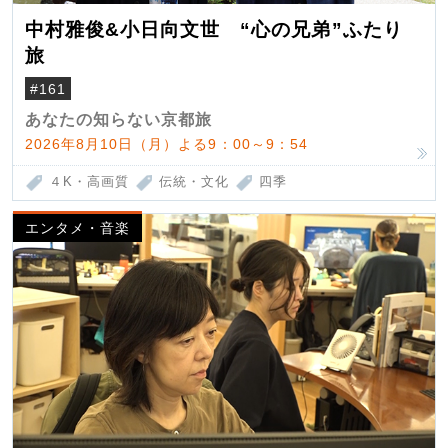
中村雅俊&小日向文世 “心の兄弟”ふたり
旅
#161
あなたの知らない京都旅
2026年8月10日（月）よる9：00～9：54
４K・高画質
伝統・文化
四季
エンタメ・音楽