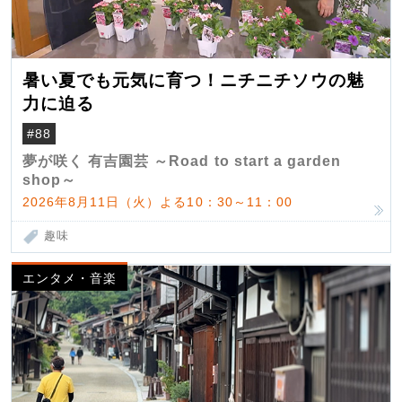
暑い夏でも元気に育つ！ニチニチソウの魅
力に迫る
#88
夢が咲く 有吉園芸 ～Road to start a garden
shop～
2026年8月11日（火）よる10：30～11：00
趣味
エンタメ・音楽