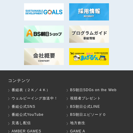
コンテンツ
番組表（２Ｋ／４Ｋ）
BS朝日SDGs on the Web
ウェルビーイング放送中！
視聴者プレゼント
番組公式SNS
BS朝日公式LINE
番組公式YouTube
BS朝日エピソード０
見逃し配信
地方創生
AMBER GAMES
GAME A