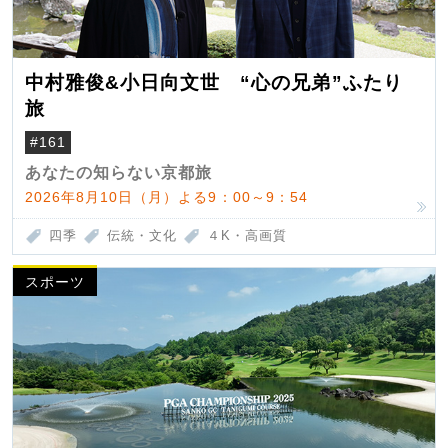
中村雅俊&小日向文世 “心の兄弟”ふたり
旅
#161
あなたの知らない京都旅
2026年8月10日（月）よる9：00～9：54
四季
伝統・文化
４K・高画質
スポーツ