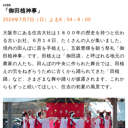
#288
「御田植神事」
2024年7月7日（日）よる8：54～9：00
大阪市にある住吉大社は１８００年の歴史を持つと伝わ
る古いお社。６月１４日、たくさんの人が集いました。
境内の田んぼに苗を手植えし、五穀豊穣を願う祭礼「御
田植神事」です。田植えは「御田講」と呼ばれる地元の
農家の人たち。田んぼの中央に作られた舞台では、田植
えの労をねぎらうために古くから踊られてきた「田植
踊」など、さまざまな舞や踊りが披露されます。これか
らもずっと続いてほしい、住吉の初夏の風景です。