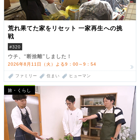
荒れ果てた家をリセット 一家再生への挑
戦
#320
ウチ、“断捨離”しました！
2026年8月11日（火）よる9：00～9：54
ファミリー
住まい
ヒューマン
旅・くらし