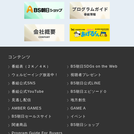
コンテンツ
番組表（２Ｋ／４Ｋ）
BS朝日SDGs on the Web
ウェルビーイング放送中！
視聴者プレゼント
番組公式SNS
BS朝日公式LINE
番組公式YouTube
BS朝日エピソード０
見逃し配信
地方創生
AMBER GAMES
GAME A
BS朝日セールスサイト
イベント
関連商品
BS朝日ショップ
Program Guide For Buyers