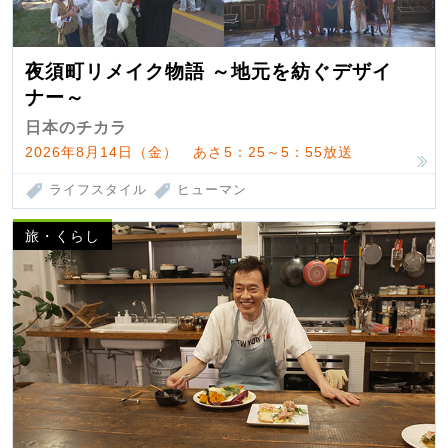
夜須町リメイク物語 ～地元を紡ぐデザイ
ナー～
日本のチカラ
2026年8月14日（金） あさ5：25～5：55放送
ライフスタイル
ヒューマン
旅・くらし