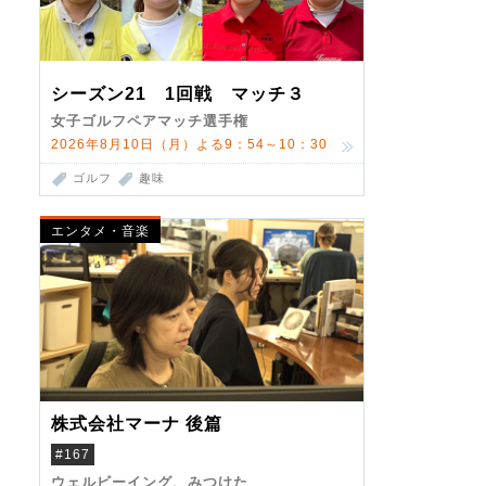
シーズン21 1回戦 マッチ３
女子ゴルフペアマッチ選手権
2026年8月10日（月）よる9：54～10：30
ゴルフ
趣味
エンタメ・音楽
株式会社マーナ 後篇
#167
ウェルビーイング、みつけた