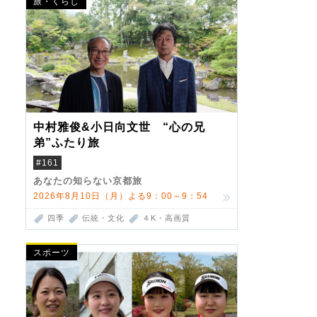
旅・くらし
中村雅俊&小日向文世 “心の兄
弟”ふたり旅
#161
あなたの知らない京都旅
2026年8月10日（月）よる9：00～9：54
四季
伝統・文化
４K・高画質
スポーツ