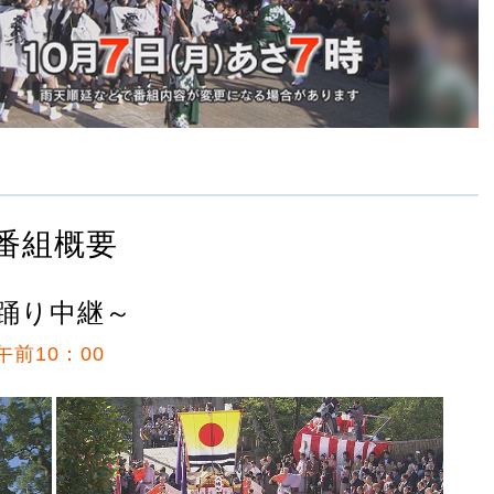
番組概要
納踊り中継～
午前10：00