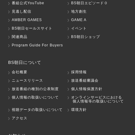
番組公式YouTube
BS朝日エピソード０
見逃し配信
地方創生
AMBER GAMES
GAME A
BS朝日セールスサイト
イベント
関連商品
BS朝日ショップ
Program Guide For Buyers
BS朝日について
会社概要
採用情報
ニュースリリース
放送番組審議会
放送番組の種別の公表制度
個人情報保護方針
個人情報の取扱いについて
オンラインサービスにおける
個人情報等の取扱いについて
視聴データの取扱いについて
環境方針
アクセス