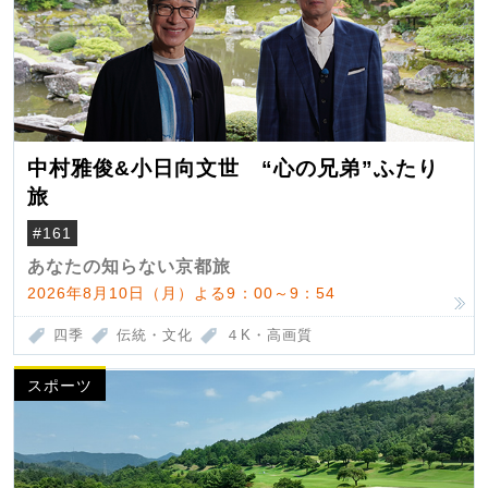
中村雅俊&小日向文世 “心の兄弟”ふたり
旅
#161
あなたの知らない京都旅
2026年8月10日（月）よる9：00～9：54
四季
伝統・文化
４K・高画質
スポーツ