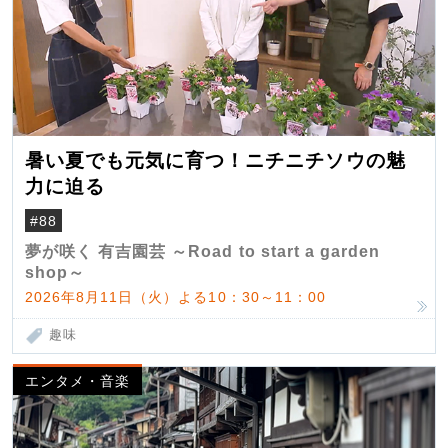
暑い夏でも元気に育つ！ニチニチソウの魅
力に迫る
#88
夢が咲く 有吉園芸 ～Road to start a garden
shop～
2026年8月11日（火）よる10：30～11：00
趣味
エンタメ・音楽