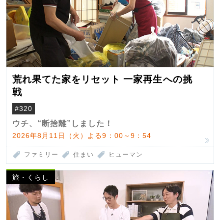
荒れ果てた家をリセット 一家再生への挑
戦
#320
ウチ、“断捨離”しました！
2026年8月11日（火）よる9：00～9：54
ファミリー
住まい
ヒューマン
旅・くらし