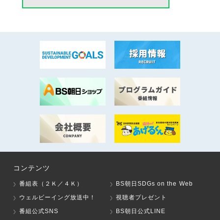
コンテンツ
番組表（２Ｋ／４Ｋ）
BS朝日SDGs on the Web
ウェルビーイング放送中！
視聴者プレゼント
番組公式SNS
BS朝日公式LINE