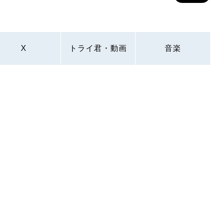
X
トライ君・動画
音楽