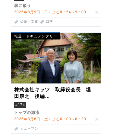
暦に願う
2026年8月9日（日）よる8：54～9：00
伝統・文化
四季
報道・ドキュメンタリー
株式会社キッツ 取締役会長 堀
田康之 後編
米国駐在でも浮かんだ八ヶ岳 山
#174
小屋を営んだ父母
トップの源流
2026年8月8日（土）よる6：00～6：30
ヒューマン