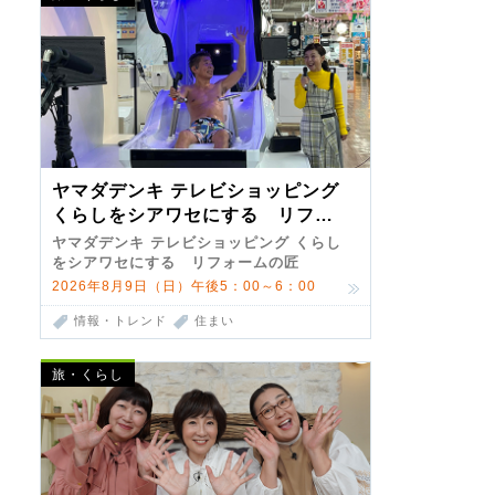
ヤマダデンキ テレビショッピング
くらしをシアワセにする リフォ
ームの匠 第7弾
ヤマダデンキ テレビショッピング くらし
をシアワセにする リフォームの匠
2026年8月9日（日）午後5：00～6：00
情報・トレンド
住まい
旅・くらし