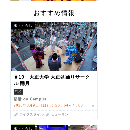
おすすめ情報
旅・くらし
＃10 大正大学 大正盆踊りサーク
ル 踊月
#10
部活 on Campus
2026年8月9日（日）よる6：54～7：00
ライフスタイル
ヒューマン
旅・くらし