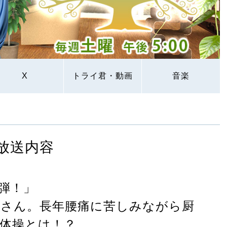
X
トライ君・動画
音楽
放送内容
弾！」
屋さん。長年腰痛に苦しみながら厨
体操とは！？