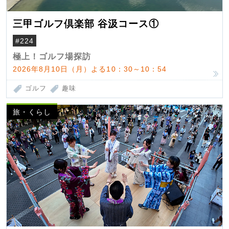
三甲ゴルフ倶楽部 谷汲コース①
#224
極上！ゴルフ場探訪
2026年8月10日（月）よる10：30～10：54
ゴルフ
趣味
旅・くらし