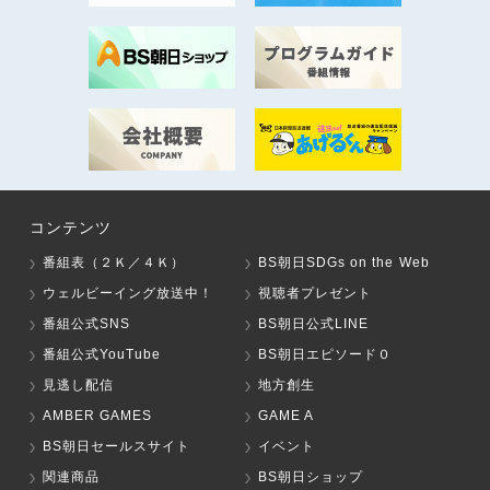
コンテンツ
番組表（２Ｋ／４Ｋ）
BS朝日SDGs on the Web
ウェルビーイング放送中！
視聴者プレゼント
番組公式SNS
BS朝日公式LINE
番組公式YouTube
BS朝日エピソード０
見逃し配信
地方創生
AMBER GAMES
GAME A
BS朝日セールスサイト
イベント
関連商品
BS朝日ショップ