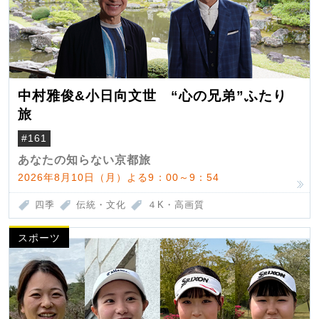
中村雅俊&小日向文世 “心の兄弟”ふたり
旅
#161
あなたの知らない京都旅
2026年8月10日（月）よる9：00～9：54
四季
伝統・文化
４K・高画質
スポーツ