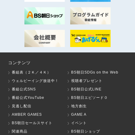
コンテンツ
番組表（２Ｋ／４Ｋ）
BS朝日SDGs on the Web
ウェルビーイング放送中！
視聴者プレゼント
番組公式SNS
BS朝日公式LINE
番組公式YouTube
BS朝日エピソード０
見逃し配信
地方創生
AMBER GAMES
GAME A
BS朝日セールスサイト
イベント
関連商品
BS朝日ショップ