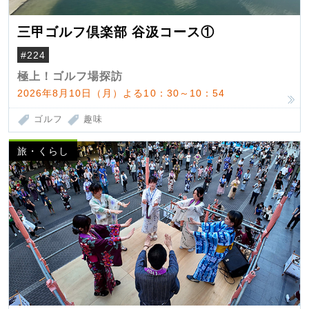
三甲ゴルフ倶楽部 谷汲コース①
#224
極上！ゴルフ場探訪
2026年8月10日（月）よる10：30～10：54
ゴルフ
趣味
旅・くらし