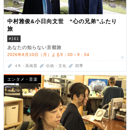
中村雅俊&小日向文世 “心の兄弟”ふたり
旅
#161
あなたの知らない京都旅
2026年8月10日（月）よる9：00～9：54
４K・高画質
伝統・文化
四季
エンタメ・音楽