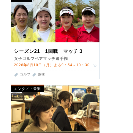
シーズン21 1回戦 マッチ３
女子ゴルフペアマッチ選手権
2026年8月10日（月）よる9：54～10：30
ゴルフ
趣味
エンタメ・音楽