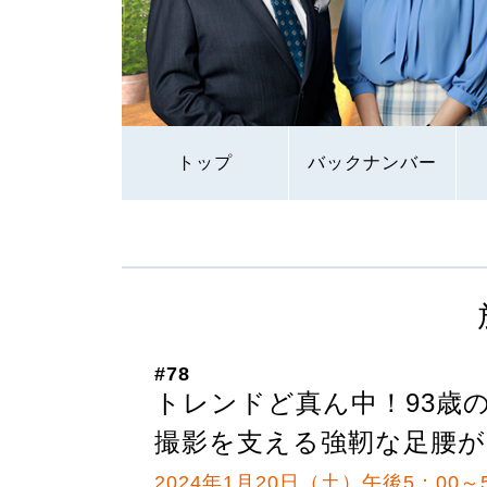
トップ
バックナンバー
#78
トレンドど真ん中！93歳のY
撮影を支える強靭な足腰が
2024年1月20日（土）午後5：00～