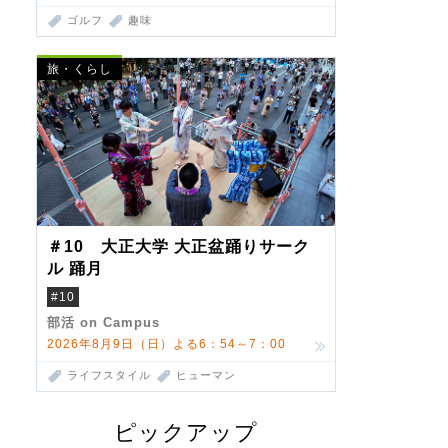
ゴルフ
趣味
旅・くらし
＃10 大正大学 大正盆踊りサーク
ル 踊月
#10
部活 on Campus
2026年8月9日（日）よる6：54～7：00
ライフスタイル
ヒューマン
ピックアップ