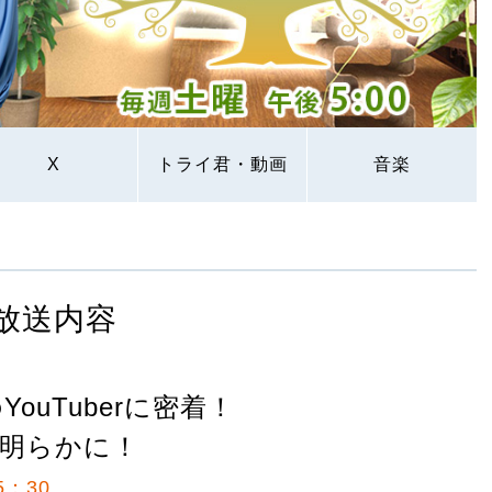
X
トライ君・動画
音楽
放送内容
ouTuberに密着！
明らかに！
5：30