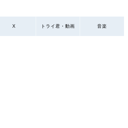
X
トライ君・動画
音楽