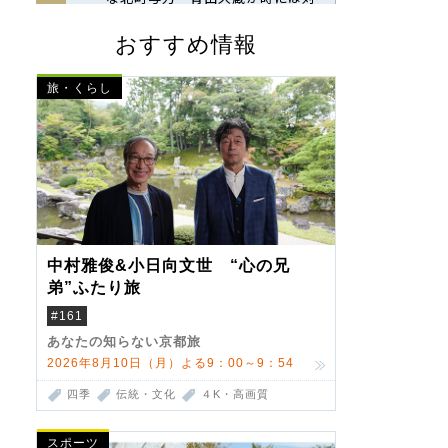
おすすめ情報
旅・くらし
中村雅俊&小日向文世 “心の兄
弟”ふたり旅
#161
あなたの知らない京都旅
2026年8月10日（月）よる9：00～9：54
四季
伝統・文化
４K・高画質
スポーツ