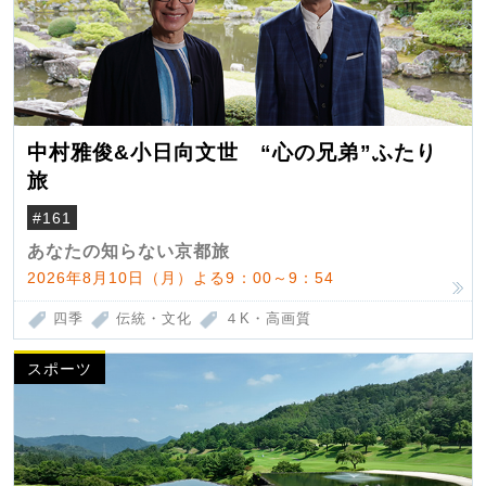
中村雅俊&小日向文世 “心の兄弟”ふたり
旅
#161
あなたの知らない京都旅
2026年8月10日（月）よる9：00～9：54
四季
伝統・文化
４K・高画質
スポーツ