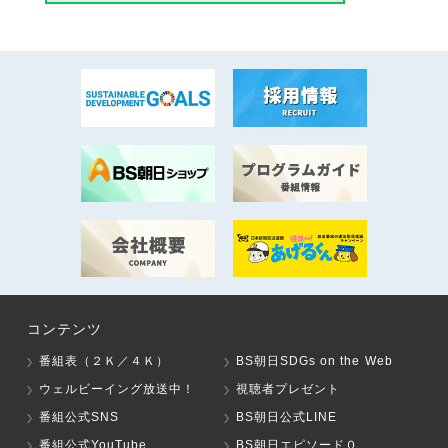
コンテンツ
番組表（２Ｋ／４Ｋ）
BS朝日SDGs on the Web
ウェルビーイング放送中！
視聴者プレゼント
番組公式SNS
BS朝日公式LINE
番組公式YouTube
BS朝日エピソード０