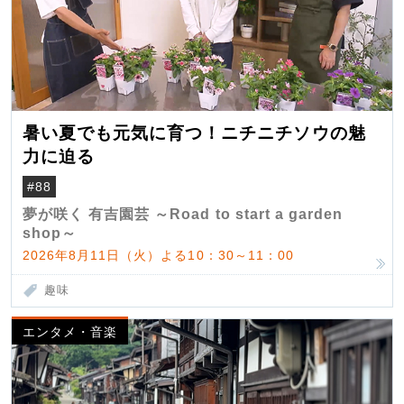
暑い夏でも元気に育つ！ニチニチソウの魅
力に迫る
#88
夢が咲く 有吉園芸 ～Road to start a garden
shop～
2026年8月11日（火）よる10：30～11：00
趣味
エンタメ・音楽