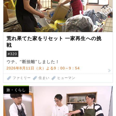
荒れ果てた家をリセット 一家再生への挑
戦
#320
ウチ、“断捨離”しました！
2026年8月11日（火）よる9：00～9：54
ファミリー
住まい
ヒューマン
旅・くらし