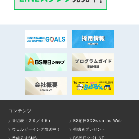
コンテンツ
番組表（２Ｋ／４Ｋ）
BS朝日SDGs on the Web
ウェルビーイング放送中！
視聴者プレゼント
番組公式SNS
BS朝日公式LINE