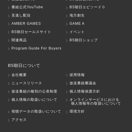
番組公式YouTube
BS朝日エピソード０
見逃し配信
地方創生
AMBER GAMES
GAME A
BS朝日セールスサイト
イベント
関連商品
BS朝日ショップ
Program Guide For Buyers
BS朝日について
会社概要
採用情報
ニュースリリース
放送番組審議会
放送番組の種別の公表制度
個人情報保護方針
個人情報の取扱いについて
オンラインサービスにおける
個人情報等の取扱いについて
視聴データの取扱いについて
環境方針
アクセス