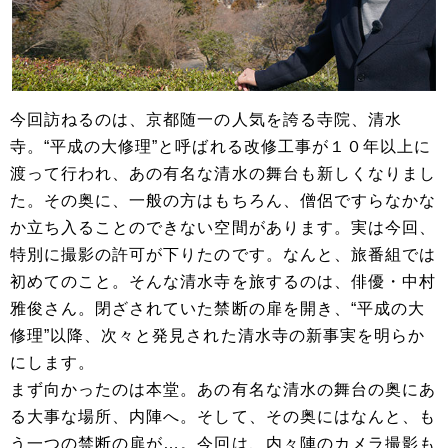
今回訪ねるのは、京都随一の人気を誇る寺院、清水
寺。“平成の大修理”と呼ばれる改修工事が１０年以上に
渡って行われ、あの有名な清水の舞台も新しくなりまし
た。その奥に、一般の方はもちろん、僧侶ですらなかな
か立ち入ることのできない空間があります。実は今回、
特別に撮影の許可が下りたのです。なんと、旅番組では
初めてのこと。そんな清水寺を旅するのは、俳優・中村
雅俊さん。閉ざされていた禁断の扉を開き、“平成の大
修理”以降、次々と発見された清水寺の新事実を明らか
にします。
まず向かったのは本堂。あの有名な清水の舞台の奥にあ
る大事な場所、内陣へ。そして、その奥にはなんと、も
う一つの禁断の扉が…。今回は、内々陣のカメラ撮影も