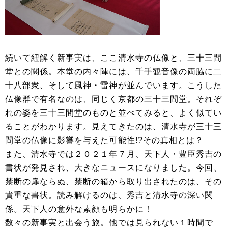
続いて紐解く新事実は、ここ清水寺の仏像と、三十三間
堂との関係。本堂の内々陣には、千手観音像の両脇に二
十八部衆、そして風神・雷神が並んでいます。こうした
仏像群で有名なのは、同じく京都の三十三間堂。それぞ
れの姿を三十三間堂のものと並べてみると、よく似てい
ることがわかります。見えてきたのは、清水寺が三十三
間堂の仏像に影響を与えた可能性!?その真相とは？
また、清水寺では２０２１年７月、天下人・豊臣秀吉の
書状が発見され、大きなニュースになりました。今回、
禁断の扉ならぬ、禁断の箱から取り出されたのは、その
貴重な書状。読み解けるのは、秀吉と清水寺の深い関
係。天下人の意外な素顔も明らかに！
数々の新事実と出会う旅。他では見られない１時間で