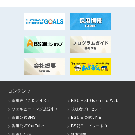
コンテンツ
番組表（２Ｋ／４Ｋ）
BS朝日SDGs on the Web
ウェルビーイング放送中！
視聴者プレゼント
番組公式SNS
BS朝日公式LINE
番組公式YouTube
BS朝日エピソード０
見逃し配信
地方創生