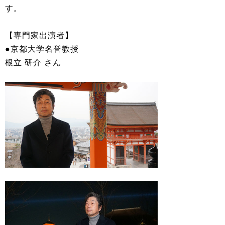
す。
【専門家出演者】
●京都大学名誉教授
根立 研介 さん