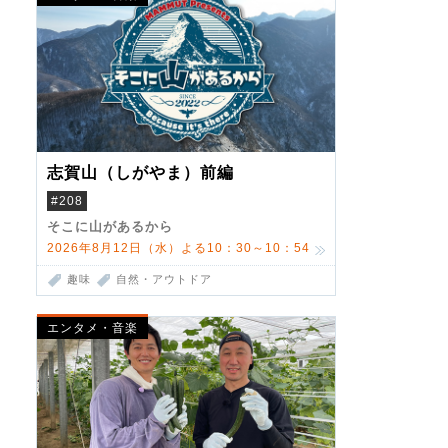
志賀山（しがやま）前編
#208
そこに山があるから
2026年8月12日（水）よる10：30～10：54
趣味
自然・アウトドア
エンタメ・音楽