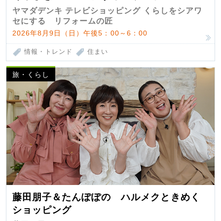
匠 第7弾
ヤマダデンキ テレビショッピング くらしをシアワ
セにする リフォームの匠
2026年8月9日（日）午後5：00～6：00
情報・トレンド
住まい
旅・くらし
藤田朋子＆たんぽぽの ハルメクときめく
ショッピング