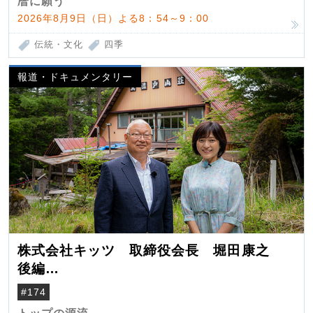
暦に願う
2026年8月9日（日）よる8：54～9：00
伝統・文化
四季
報道・ドキュメンタリー
株式会社キッツ 取締役会長 堀田康之
後編
米国駐在でも浮かんだ八ヶ岳 山小屋を営
#174
んだ父母