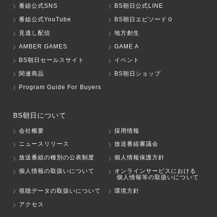
番組公式SNS
BS朝日公式LINE
番組公式YouTube
BS朝日エピソード０
見逃し配信
地方創生
AMBER GAMES
GAME A
BS朝日セールスサイト
イベント
関連商品
BS朝日ショップ
Program Guide For Buyers
BS朝日について
会社概要
採用情報
ニュースリリース
放送番組審議会
放送番組の種別の公表制度
個人情報保護方針
個人情報の取扱いについて
オンラインサービスにおける
個人情報等の取扱いについて
視聴データの取扱いについて
環境方針
アクセス