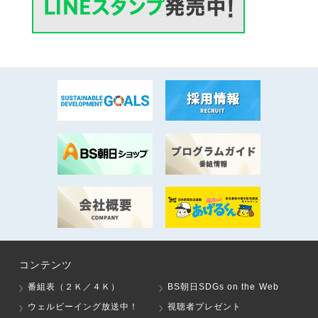
コンテンツ
番組表（２Ｋ／４Ｋ）
BS朝日SDGs on the Web
ウェルビーイング放送中！
視聴者プレゼント