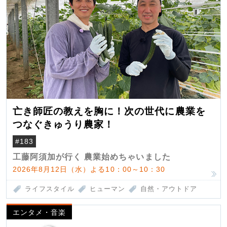
亡き師匠の教えを胸に！次の世代に農業を
つなぐきゅうり農家！
#183
工藤阿須加が行く 農業始めちゃいました
2026年8月12日（水）よる10：00～10：30
ライフスタイル
ヒューマン
自然・アウトドア
エンタメ・音楽