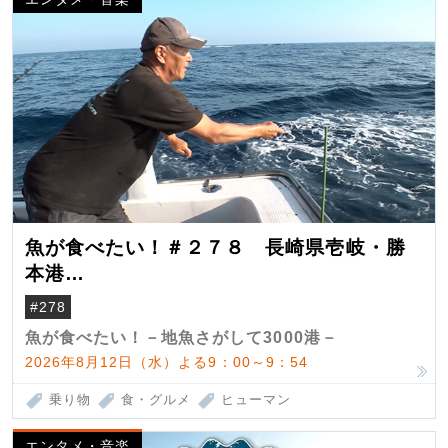
魚が食べたい！＃２７８ 長崎県壱岐・勝
本港
（クロマグロ）
#278
魚が食べたい！－地魚さがして3000港－
2026年8月12日（水）よる9：00～9：54
乗り物
食・グルメ
ヒューマン
エンタメ・音楽