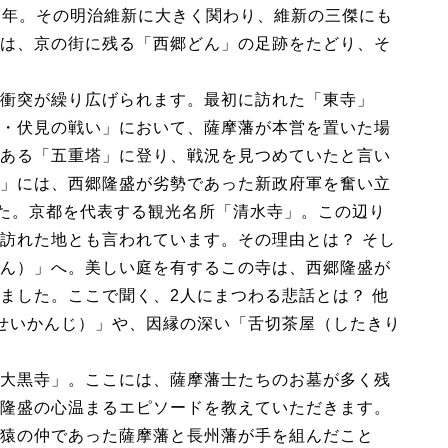
べき年。その明治維新に大きく関わり、維新の三傑にも
は、京の街に残る「西郷どん」の足跡をたどり、そ
衝突が繰り広げられます。最初に訪れた「東寺」
・伏見の戦い」において、薩摩藩が本営を置いた場
ある「五重塔」に登り、戦況を見つめていたと言い
」には、西郷隆盛が劣勢であった新政府軍を奮い立
した。京都を代表する観光名所「清水寺」。この辺り
訪れた地とも言われています。その理由とは？ そし
ん）」へ。美しい庭を有するこの寺は、西郷隆盛が
ました。ここで聞く、2人にまつわる悲話とは？ 他
せいかんじ）」や、因縁の深い「舌切茶屋（したきり
大黒寺」。ここには、薩摩藩士たちのお墓が多く残
隆盛の心温まるエピソードを教えていただきます。
猿の仲であった薩摩藩と長州藩が手を組んだこと