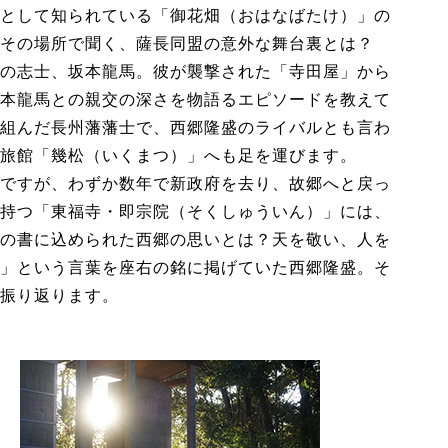
として知られている「御花畑（おはなばたけ）」の
その場所で聞く、薩長同盟の意外な舞台裏とは？
の志士、坂本龍馬。彼が襲撃された「寺田屋」から
本龍馬との親交の深さを物語るエピソードを教えて
組んだ長州藩藩士で、西郷隆盛のライバルとも言わ
旅館「幾松（いくまつ）」へも足を運びます。
ですが、わずか数年で新政府を去り、故郷へと戻っ
持つ「東福寺・即宗院（そくしゅういん）」には、
の書に込められた西郷の思いとは？天を敬い、人を
」という言葉を座右の銘に掲げていた西郷隆盛。そ
振り返ります。