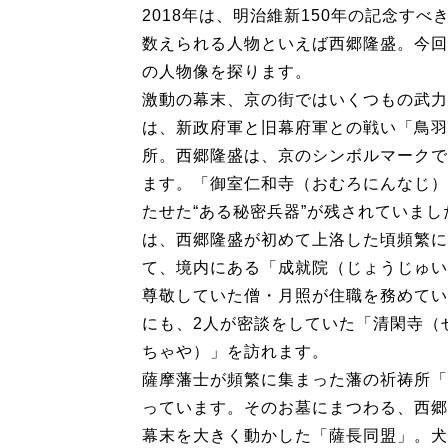
2018年は、明治維新150年の記念す
数えられる人物といえば西郷隆盛。今回
の人物像を探ります。
激動の幕末、京の街ではいくつもの武力
は、新政府軍と旧幕府軍との戦い「鳥羽
所。西郷隆盛は、京のシンボルマークで
ます。「御室仁和寺（おむろにんなじ）
たせた“ある秘密兵器”が残されていま
は、西郷隆盛が初めて上洛した頃頻繁に
て、境内にある「成就院（じょうじゅい
尊敬していた僧・月照が住職を務めてい
にも、2人が密談をしていた「清閑寺（
ちゃや）」を訪れます。
薩摩藩士が頻繁に集まった藩の祈祷所「
っています。そのお墓にまつわる、西郷
幕末を大きく動かした「薩長同盟」。犬