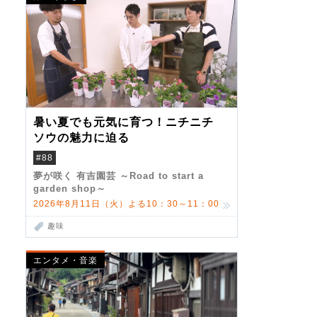
暑い夏でも元気に育つ！ニチニチ
ソウの魅力に迫る
#88
夢が咲く 有吉園芸 ～Road to start a
garden shop～
2026年8月11日（火）よる10：30～11：00
趣味
エンタメ・音楽