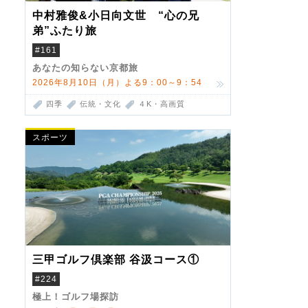
中村雅俊&小日向文世 “心の兄
弟”ふたり旅
#161
あなたの知らない京都旅
2026年8月10日（月）よる9：00～9：54
四季
伝統・文化
４K・高画質
スポーツ
三甲ゴルフ倶楽部 谷汲コース①
#224
極上！ゴルフ場探訪