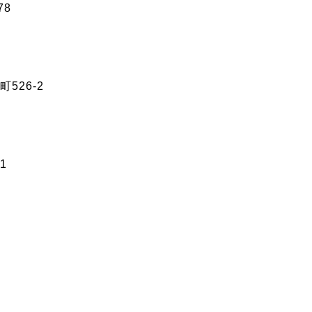
78
526-2
1