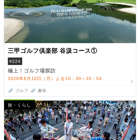
三甲ゴルフ倶楽部 谷汲コース①
#224
極上！ゴルフ場探訪
2026年8月10日（月）よる10：30～10：54
ゴルフ
趣味
旅・くらし