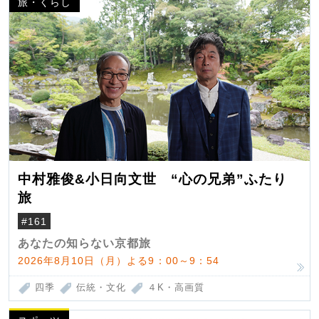
旅・くらし
中村雅俊&小日向文世 “心の兄弟”ふたり
旅
#161
あなたの知らない京都旅
2026年8月10日（月）よる9：00～9：54
四季
伝統・文化
４K・高画質