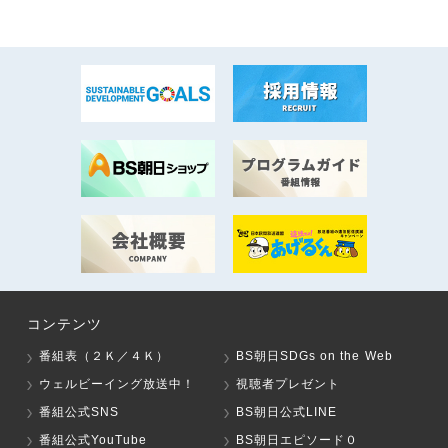
コンテンツ
番組表（２Ｋ／４Ｋ）
BS朝日SDGs on the Web
ウェルビーイング放送中！
視聴者プレゼント
番組公式SNS
BS朝日公式LINE
番組公式YouTube
BS朝日エピソード０