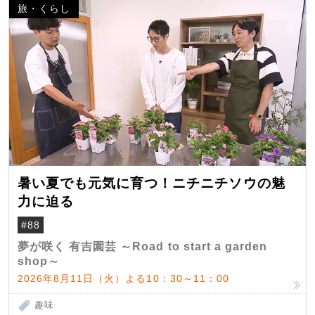
旅・くらし
暑い夏でも元気に育つ！ニチニチソウの魅
力に迫る
#88
夢が咲く 有吉園芸 ～Road to start a garden
shop～
2026年8月11日（火）よる10：30～11：00
趣味