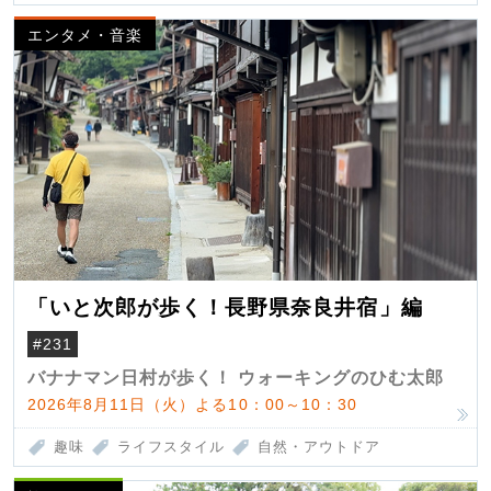
エンタメ・音楽
「いと次郎が歩く！長野県奈良井宿」編
#231
バナナマン日村が歩く！ ウォーキングのひむ太郎
2026年8月11日（火）よる10：00～10：30
趣味
ライフスタイル
自然・アウトドア