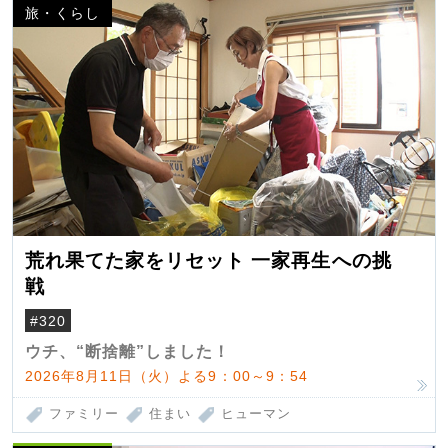
旅・くらし
荒れ果てた家をリセット 一家再生への挑
戦
#320
ウチ、“断捨離”しました！
2026年8月11日（火）よる9：00～9：54
ファミリー
住まい
ヒューマン