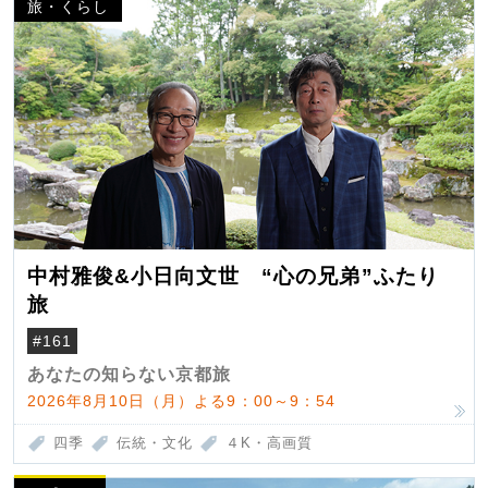
旅・くらし
中村雅俊&小日向文世 “心の兄弟”ふたり
旅
#161
あなたの知らない京都旅
2026年8月10日（月）よる9：00～9：54
四季
伝統・文化
４K・高画質