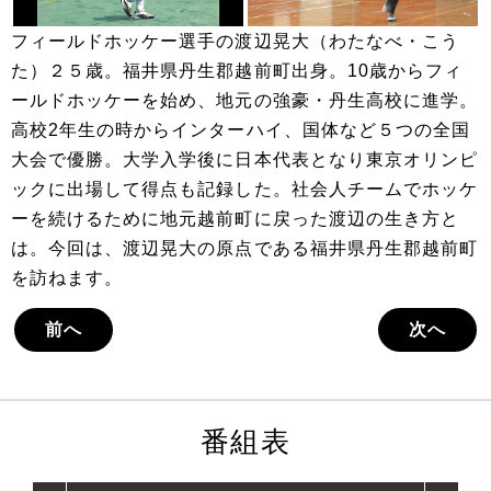
フィールドホッケー選手の渡辺晃大（わたなべ・こう
た）２５歳。福井県丹生郡越前町出身。10歳からフィ
ールドホッケーを始め、地元の強豪・丹生高校に進学。
高校2年生の時からインターハイ、国体など５つの全国
大会で優勝。大学入学後に日本代表となり東京オリンピ
ックに出場して得点も記録した。社会人チームでホッケ
ーを続けるために地元越前町に戻った渡辺の生き方と
は。今回は、渡辺晃大の原点である福井県丹生郡越前町
を訪ねます。
前へ
次へ
番組表