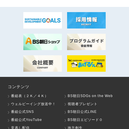
コンテンツ
番組表（２Ｋ／４Ｋ）
BS朝日SDGs on the Web
ウェルビーイング放送中！
視聴者プレゼント
番組公式SNS
BS朝日公式LINE
番組公式YouTube
BS朝日エピソード０
見逃し配信
地方創生