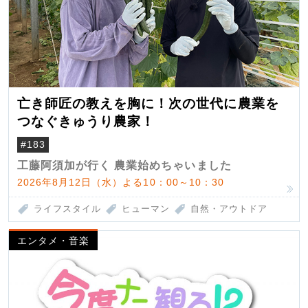
亡き師匠の教えを胸に！次の世代に農業を
つなぐきゅうり農家！
#183
工藤阿須加が行く 農業始めちゃいました
2026年8月12日（水）よる10：00～10：30
ライフスタイル
ヒューマン
自然・アウトドア
エンタメ・音楽