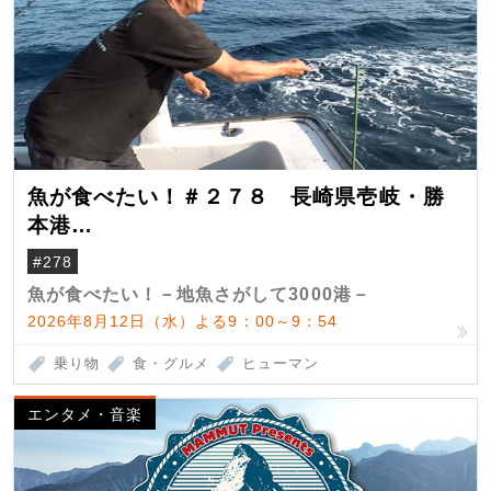
魚が食べたい！＃２７８ 長崎県壱岐・勝
本港
（クロマグロ）
#278
魚が食べたい！－地魚さがして3000港－
2026年8月12日（水）よる9：00～9：54
乗り物
食・グルメ
ヒューマン
エンタメ・音楽