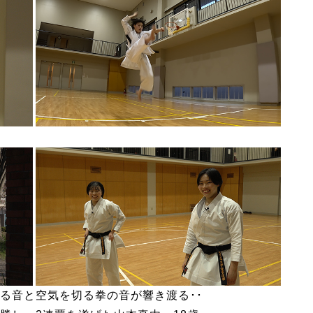
る音と空気を切る拳の音が響き渡る･･