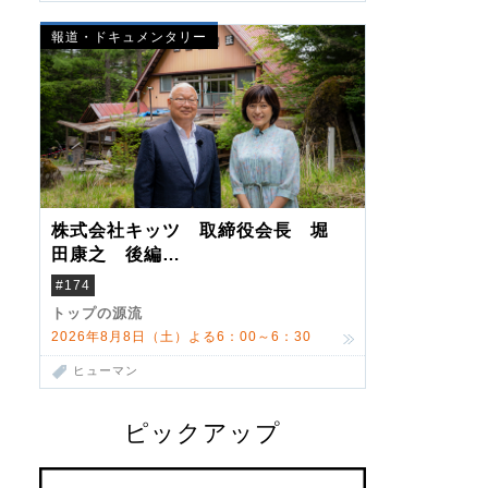
報道・ドキュメンタリー
株式会社キッツ 取締役会長 堀
田康之 後編
米国駐在でも浮かんだ八ヶ岳 山
#174
小屋を営んだ父母
トップの源流
2026年8月8日（土）よる6：00～6：30
ヒューマン
ピックアップ