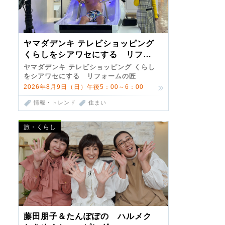
ヤマダデンキ テレビショッピング
くらしをシアワセにする リフォ
ームの匠 第7弾
ヤマダデンキ テレビショッピング くらし
をシアワセにする リフォームの匠
2026年8月9日（日）午後5：00～6：00
情報・トレンド
住まい
旅・くらし
藤田朋子＆たんぽぽの ハルメク