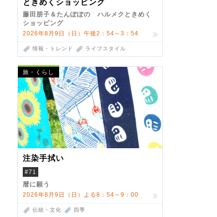
ときめくショッピング
藤田朋子＆たんぽぽの ハルメクときめく
ショッピング
2026年8月9日（日）午後2：54～3：54
情報・トレンド
ライフスタイル
旅・くらし
注染手拭い
#71
暦に願う
2026年8月9日（日）よる8：54～9：00
伝統・文化
四季