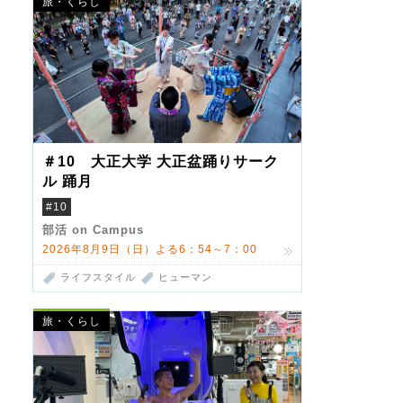
旅・くらし
＃10 大正大学 大正盆踊りサーク
ル 踊月
#10
部活 on Campus
2026年8月9日（日）よる6：54～7：00
ライフスタイル
ヒューマン
旅・くらし