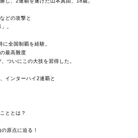
勝し、2連覇を遂げた山本真由、18歳。
などの攻撃と
形」。
時に全国制覇を経験。
の最高難度
び、ついにこの大技を習得した。
、インターハイ2連覇と
こととは？
由の原点に迫る！