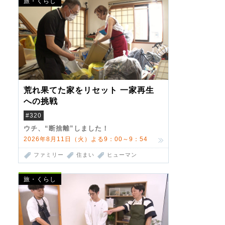
旅・くらし
荒れ果てた家をリセット 一家再生
への挑戦
#320
ウチ、“断捨離”しました！
2026年8月11日（火）よる9：00～9：54
ファミリー
住まい
ヒューマン
旅・くらし