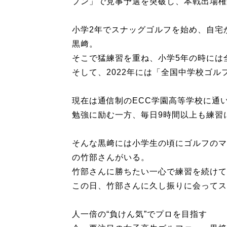
プン」で見事予選を突破し、本戦出場権
小学2年でスナッグゴルフを始め、自宅
黒﨑。
そこで猛練習を重ね、小学5年の時には
そして、2022年には「全国中学校ゴル
現在は通信制のECC学園高等学校に通
勉強に励む一方、毎日9時間以上も練習
そんな黒﨑には小学生の頃にゴルフのマ
の竹部さんがいる。
竹部さんに勝ちたい一心で練習を続けて
この日、竹部さんに久し振りに会ってス
人一倍の“負けん気”でプロを目指す