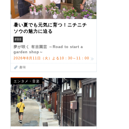
暑い夏でも元気に育つ！ニチニチ
ソウの魅力に迫る
#88
夢が咲く 有吉園芸 ～Road to start a
garden shop～
2026年8月11日（火）よる10：30～11：00
趣味
エンタメ・音楽