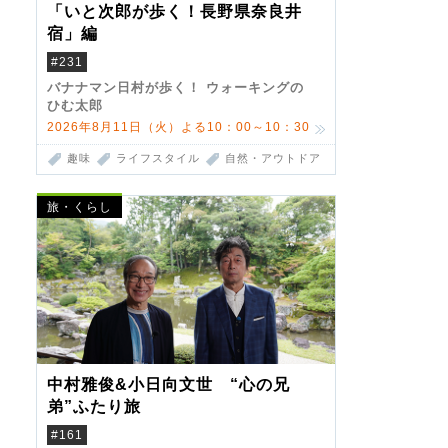
「いと次郎が歩く！長野県奈良井
宿」編
#231
バナナマン日村が歩く！ ウォーキングの
ひむ太郎
2026年8月11日（火）よる10：00～10：30
趣味
ライフスタイル
自然・アウトドア
旅・くらし
中村雅俊&小日向文世 “心の兄
弟”ふたり旅
#161