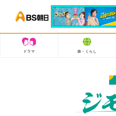
BS朝日
ドラマ
旅・くらし