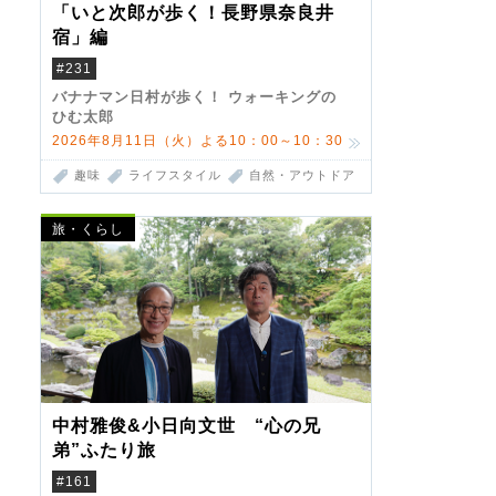
「いと次郎が歩く！長野県奈良井
宿」編
#231
バナナマン日村が歩く！ ウォーキングの
ひむ太郎
2026年8月11日（火）よる10：00～10：30
趣味
ライフスタイル
自然・アウトドア
旅・くらし
中村雅俊&小日向文世 “心の兄
弟”ふたり旅
#161