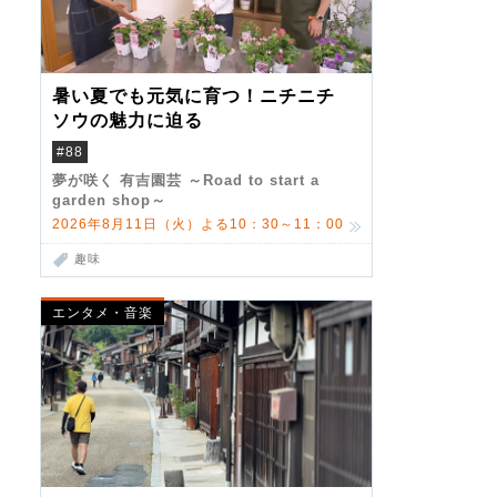
暑い夏でも元気に育つ！ニチニチ
ソウの魅力に迫る
#88
夢が咲く 有吉園芸 ～Road to start a
garden shop～
2026年8月11日（火）よる10：30～11：00
趣味
エンタメ・音楽