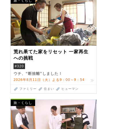
旅・くらし
荒れ果てた家をリセット 一家再生
への挑戦
#320
ウチ、“断捨離”しました！
2026年8月11日（火）よる9：00～9：54
ファミリー
住まい
ヒューマン
旅・くらし