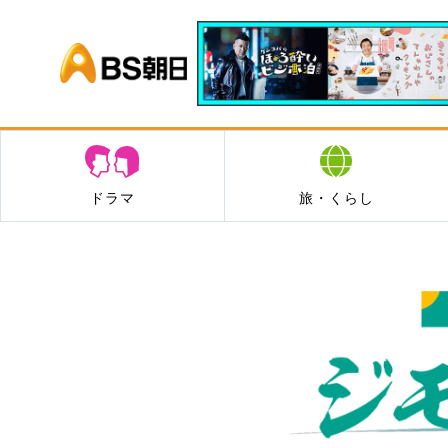
BS朝日
ドラマ
旅・くらし