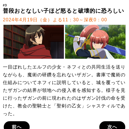
#3
普段おとなしい子ほど怒ると破壊的に恐ろしい
2024年4月19日（金）よる11：30～深夜0：00
一目ぼれしたエルフの少女・ネフィとの共同生活を送り
ながらも、魔術の研鑽を忘れないザガン。書庫で魔術の
仕組みについてネフィに説明していると、城を覆ってい
たザガンの結界が領地への侵入者を感知する。様子を見
に行ったザガンの前に現われたのはザガン討伐の命を受
けた、教会の聖騎士と「聖剣の乙女」シャスティルであ
った。
前へ
次へ