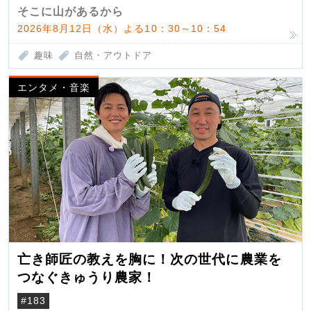
そこに山があるから
2026年8月12日（水）よる10：30～10：54
趣味
自然・アウトドア
エンタメ・音楽
亡き師匠の教えを胸に！次の世代に農業を
つなぐきゅうり農家！
#183