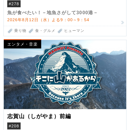
（クロマグロ）
#278
魚が食べたい！－地魚さがして3000港－
2026年8月12日（水）よる9：00～9：54
乗り物
食・グルメ
ヒューマン
エンタメ・音楽
志賀山（しがやま）前編
#208