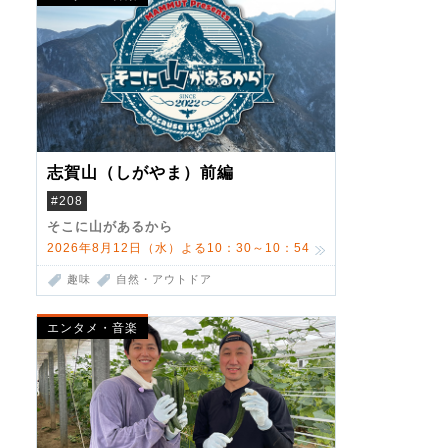
志賀山（しがやま）前編
#208
そこに山があるから
2026年8月12日（水）よる10：30～10：54
趣味
自然・アウトドア
エンタメ・音楽