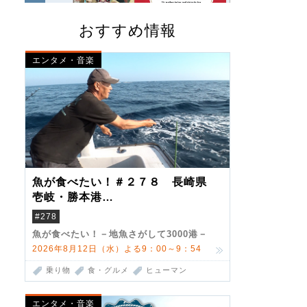
おすすめ情報
エンタメ・音楽
魚が食べたい！＃２７８ 長崎県
壱岐・勝本港
（クロマグロ）
#278
魚が食べたい！－地魚さがして3000港－
2026年8月12日（水）よる9：00～9：54
乗り物
食・グルメ
ヒューマン
エンタメ・音楽