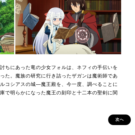
討ちにあった竜の少女フォルは、ネフィの手伝いを
った。魔族の研究に行き詰ったザガンは魔術師であ
ルコシアスの城―魔王殿を、今一度、調べることに
庫で明らかになった魔王の刻印と十二本の聖剣に関
次へ