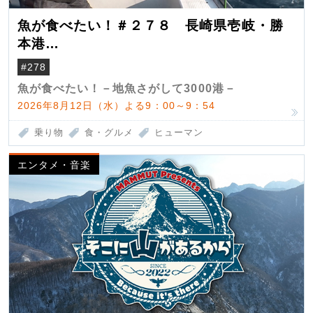
魚が食べたい！＃２７８ 長崎県壱岐・勝
本港
（クロマグロ）
#278
魚が食べたい！－地魚さがして3000港－
2026年8月12日（水）よる9：00～9：54
乗り物
食・グルメ
ヒューマン
エンタメ・音楽