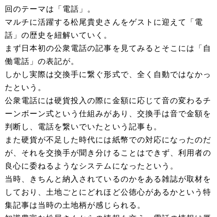
回のテーマは「電話」。
マルチに活躍する松尾貴史さんをゲストに迎えて「電
話」の歴史を紐解いていく。
まず日本初の公衆電話の記事を見てみるとそこには「自
働電話」の表記が。
しかし実際は交換手に繋ぐ形式で、全く自動ではなかっ
たという。
公衆電話には硬貨投入の際に金額に応じて音の変わるチ
ーンボーン式という仕組みがあり、交換手は音で金額を
判断し、電話を繋いでいたという記事も。
また硬貨が不足した時代には紙幣での対応になったのだ
が、それを交換手が聞き分けることはできず、利用者の
良心に委ねるようなシステムになったという。
当時、きちんと納入されているのかをある雑誌が取材を
しており、土地ごとにどれほど公徳心があるかという特
集記事は当時の土地柄が感じられる。