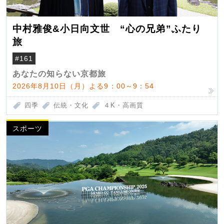
中村雅俊&小日向文世 “心の兄弟”ふたり
旅
#161
あなたの知らない京都旅
2026年8月10日（月）よる9：00～9：54
四季
伝統・文化
４K・高画質
スポーツ