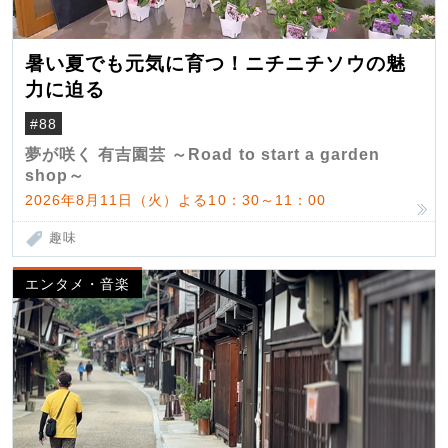
暑い夏でも元気に育つ！ニチニチソウの魅
力に迫る
#88
夢が咲く 有吉園芸 ～Road to start a garden
shop～
2026年8月11日（火）よる10：30～11：00
趣味
エンタメ・音楽