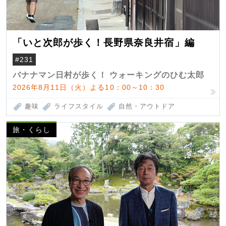
「いと次郎が歩く！長野県奈良井宿」編
#231
バナナマン日村が歩く！ ウォーキングのひむ太郎
2026年8月11日（火）よる10：00～10：30
趣味
ライフスタイル
自然・アウトドア
旅・くらし