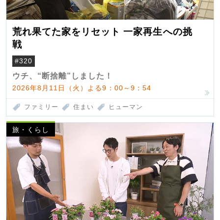
荒れ果てた家をリセット 一家再生への挑
戦
#320
ウチ、“断捨離”しました！
2026年8月11日（火）よる9：00～9：54
ファミリー
住まい
ヒューマン
旅・くらし