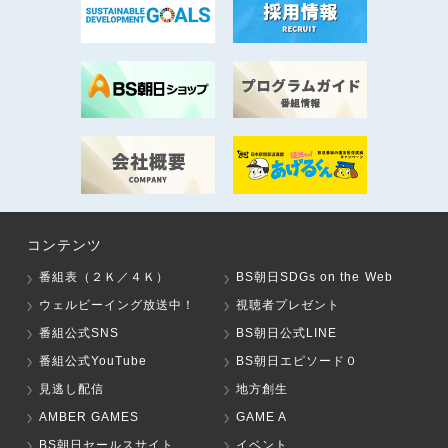
コンテンツ
番組表（２Ｋ／４Ｋ）
BS朝日SDGs on the Web
ウェルビーイング放送中！
視聴者プレゼント
番組公式SNS
BS朝日公式LINE
番組公式YouTube
BS朝日エピソード０
見逃し配信
地方創生
AMBER GAMES
GAME A
BS朝日セールスサイト
イベント