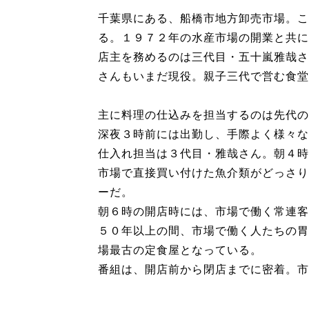
千葉県にある、船橋市地方卸売市場。こ
る。１９７２年の水産市場の開業と共に
店主を務めるのは三代目・五十嵐雅哉さ
さんもいまだ現役。親子三代で営む食堂
主に料理の仕込みを担当するのは先代の
深夜３時前には出勤し、手際よく様々な
仕入れ担当は３代目・雅哉さん。朝４時
市場で直接買い付けた魚介類がどっさり
ーだ。
朝６時の開店時には、市場で働く常連客
５０年以上の間、市場で働く人たちの胃
場最古の定食屋となっている。
番組は、開店前から閉店までに密着。市