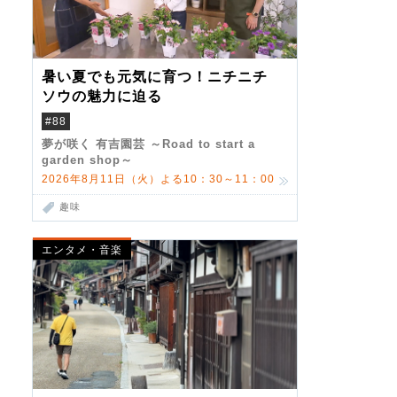
暑い夏でも元気に育つ！ニチニチ
ソウの魅力に迫る
#88
夢が咲く 有吉園芸 ～Road to start a
garden shop～
2026年8月11日（火）よる10：30～11：00
趣味
エンタメ・音楽