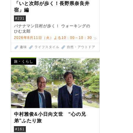
「いと次郎が歩く！長野県奈良井
宿」編
#231
バナナマン日村が歩く！ ウォーキングの
ひむ太郎
2026年8月11日（火）よる10：00～10：30
趣味
ライフスタイル
自然・アウトドア
旅・くらし
中村雅俊&小日向文世 “心の兄
弟”ふたり旅
#161