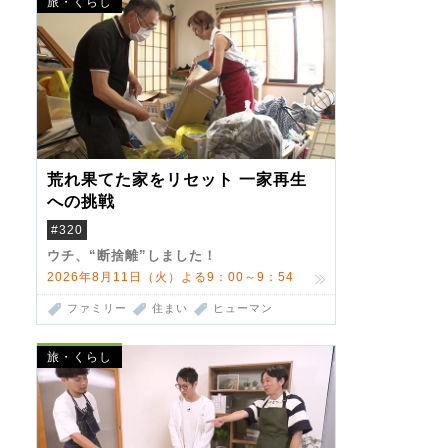
旅・くらし
荒れ果てた家をリセット 一家再生
への挑戦
#320
ウチ、“断捨離”しました！
2026年8月11日（火）よる9：00～9：54
ファミリー
住まい
ヒューマン
旅・くらし