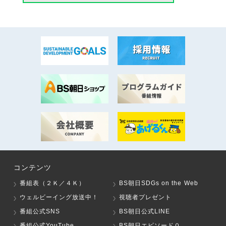
コンテンツ
番組表（２Ｋ／４Ｋ）
BS朝日SDGs on the Web
ウェルビーイング放送中！
視聴者プレゼント
番組公式SNS
BS朝日公式LINE
番組公式YouTube
BS朝日エピソード０