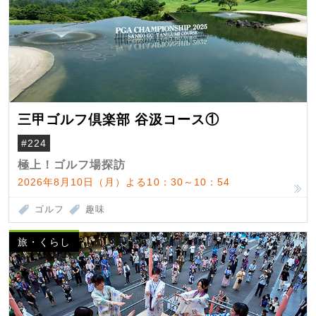
三甲ゴルフ倶楽部 谷汲コース①
#224
極上！ゴルフ場探訪
2026年8月10日（月）よる10：30～10：54
ゴルフ
趣味
旅・くらし