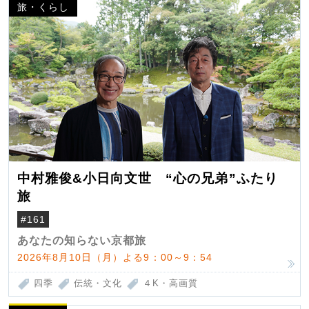
旅・くらし
中村雅俊&小日向文世 “心の兄弟”ふたり
旅
#161
あなたの知らない京都旅
2026年8月10日（月）よる9：00～9：54
四季
伝統・文化
４K・高画質