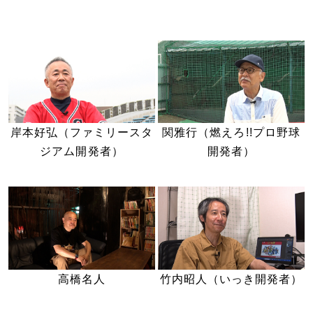
岸本好弘（ファミリースタ
関雅行（燃えろ!!プロ野球
ジアム開発者）
開発者）
高橋名人
竹内昭人（いっき開発者）