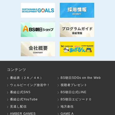
コンテンツ
番組表（２Ｋ／４Ｋ）
BS朝日SDGs on the Web
ウェルビーイング放送中！
視聴者プレゼント
番組公式SNS
BS朝日公式LINE
番組公式YouTube
BS朝日エピソード０
見逃し配信
地方創生
AMBER GAMES
GAME A