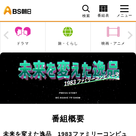
BS朝日
番組表
メニュー
検索
Prev
N
ドラマ
旅・くらし
映画・アニメ
番組概要
未来を変えた逸品 1983ファミリーコンピュ