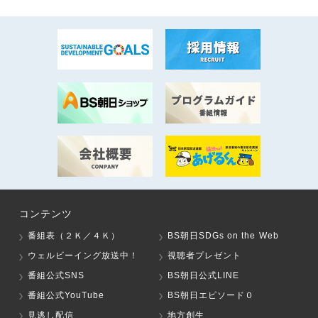
コンテンツ
番組表（２Ｋ／４Ｋ）
BS朝日SDGs on the Web
ウェルビーイング放送中！
視聴者プレゼント
番組公式SNS
BS朝日公式LINE
番組公式YouTube
BS朝日エピソード０
見逃し配信
地方創生