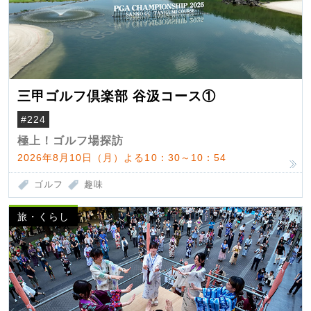
三甲ゴルフ倶楽部 谷汲コース①
#224
極上！ゴルフ場探訪
2026年8月10日（月）よる10：30～10：54
ゴルフ
趣味
旅・くらし