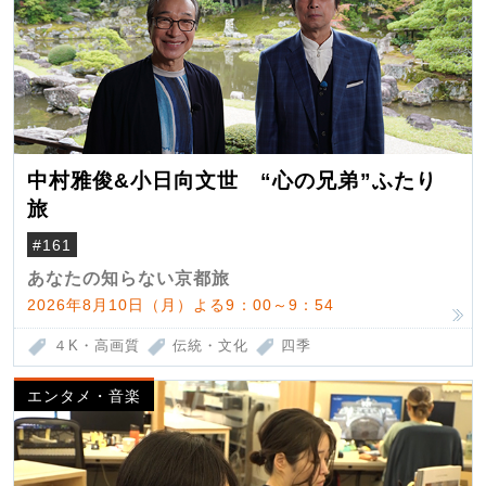
中村雅俊&小日向文世 “心の兄弟”ふたり
旅
#161
あなたの知らない京都旅
2026年8月10日（月）よる9：00～9：54
４K・高画質
伝統・文化
四季
エンタメ・音楽