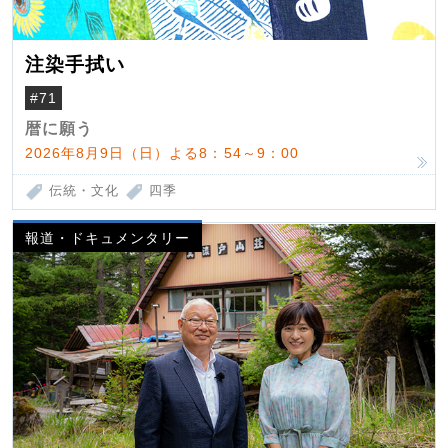
注染手拭い
#71
暦に願う
2026年8月9日（日）よる8：54～9：00
伝統・文化
四季
報道・ドキュメンタリー