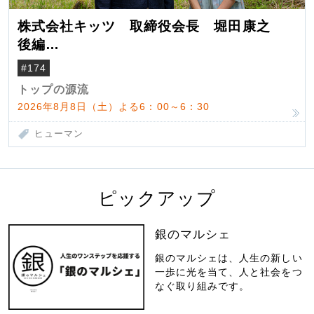
株式会社キッツ 取締役会長 堀田康之
後編
米国駐在でも浮かんだ八ヶ岳 山小屋を営
#174
んだ父母
トップの源流
2026年8月8日（土）よる6：00～6：30
ヒューマン
ピックアップ
銀のマルシェ
銀のマルシェは、人生の新しい
一歩に光を当て、人と社会をつ
なぐ取り組みです。