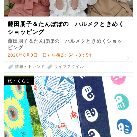
藤田朋子＆たんぽぽの ハルメクときめく
ショッピング
藤田朋子＆たんぽぽの ハルメクときめくショッ
ピング
2026年8月9日（日）午後2：54～3：54
情報・トレンド
ライフスタイル
旅・くらし