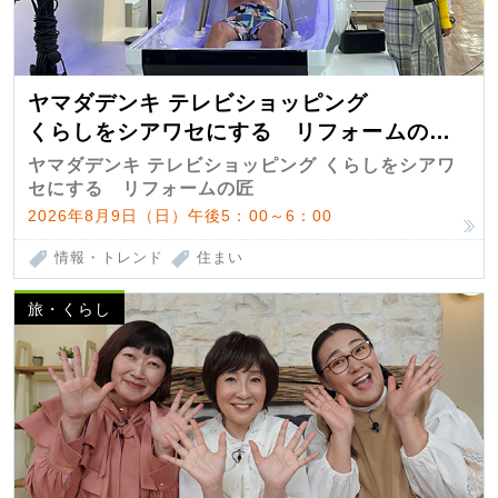
ヤマダデンキ テレビショッピング
くらしをシアワセにする リフォームの
匠 第7弾
ヤマダデンキ テレビショッピング くらしをシアワ
セにする リフォームの匠
2026年8月9日（日）午後5：00～6：00
情報・トレンド
住まい
旅・くらし