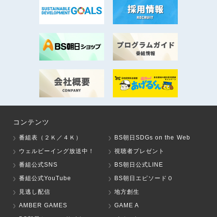
コンテンツ
番組表（２Ｋ／４Ｋ）
BS朝日SDGs on the Web
ウェルビーイング放送中！
視聴者プレゼント
番組公式SNS
BS朝日公式LINE
番組公式YouTube
BS朝日エピソード０
見逃し配信
地方創生
AMBER GAMES
GAME A