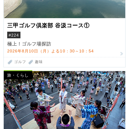
三甲ゴルフ倶楽部 谷汲コース①
#224
極上！ゴルフ場探訪
2026年8月10日（月）よる10：30～10：54
ゴルフ
趣味
旅・くらし