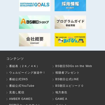
コンテンツ
番組表（２Ｋ／４Ｋ）
BS朝日SDGs on the Web
ウェルビーイング放送中！
視聴者プレゼント
番組公式SNS
BS朝日公式LINE
番組公式YouTube
BS朝日エピソード０
見逃し配信
地方創生
AMBER GAMES
GAME A