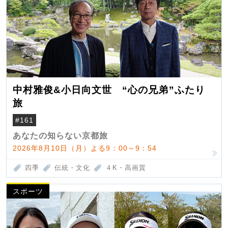
中村雅俊&小日向文世 “心の兄弟”ふたり
旅
#161
あなたの知らない京都旅
2026年8月10日（月）よる9：00～9：54
四季
伝統・文化
４K・高画質
スポーツ