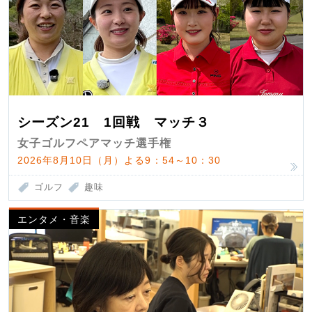
シーズン21 1回戦 マッチ３
女子ゴルフペアマッチ選手権
2026年8月10日（月）よる9：54～10：30
ゴルフ
趣味
エンタメ・音楽