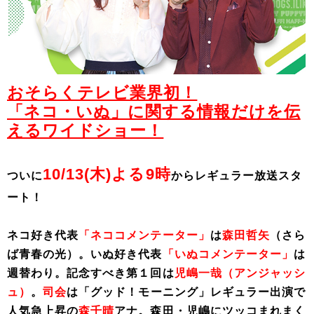
おそらくテレビ業界初！
「ネコ・いぬ」に関する情報だけを伝
えるワイドショー！
10/13(木)よる9時
ついに
からレギュラー放送スタ
ート！
ネコ好き代表
「ネココメンテーター」
は
森田哲矢
（さら
ば青春の光）。いぬ好き代表
「いぬコメンテーター」
は
週替わり。記念すべき第１回は
児嶋一哉（アンジャッシ
ュ）
。
司会
は「グッド！モーニング」レギュラー出演で
人気急上昇の
森千晴
アナ。森田・児嶋にツッコまれまく