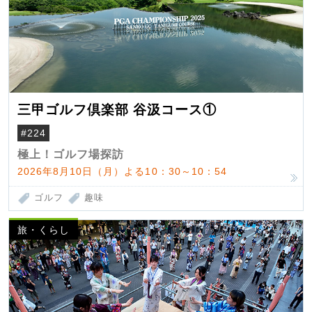
三甲ゴルフ倶楽部 谷汲コース①
#224
極上！ゴルフ場探訪
2026年8月10日（月）よる10：30～10：54
ゴルフ
趣味
旅・くらし