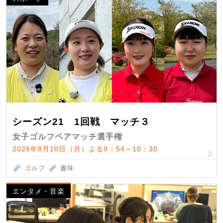
シーズン21 1回戦 マッチ３
女子ゴルフペアマッチ選手権
2026年8月10日（月）よる9：54～10：30
ゴルフ
趣味
エンタメ・音楽