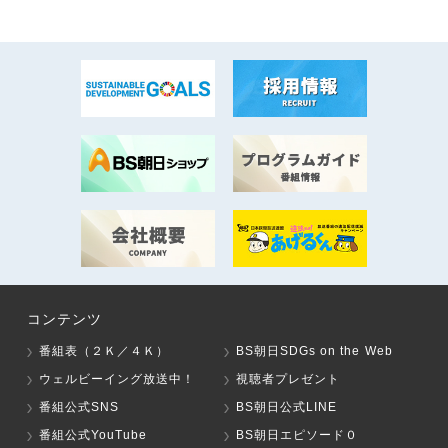
コンテンツ
番組表（２Ｋ／４Ｋ）
BS朝日SDGs on the Web
ウェルビーイング放送中！
視聴者プレゼント
番組公式SNS
BS朝日公式LINE
番組公式YouTube
BS朝日エピソード０