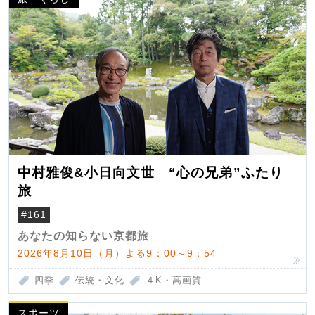
中村雅俊&小日向文世 “心の兄弟”ふたり
旅
#161
あなたの知らない京都旅
2026年8月10日（月）よる9：00～9：54
四季
伝統・文化
４K・高画質
スポーツ