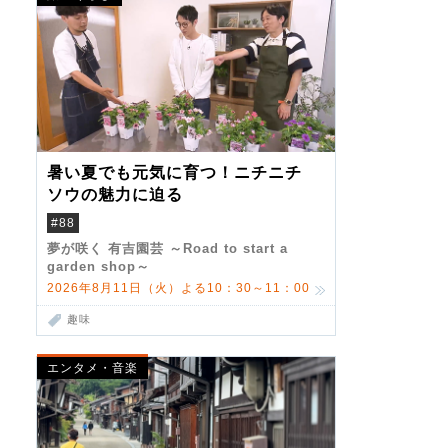
暑い夏でも元気に育つ！ニチニチ
ソウの魅力に迫る
#88
夢が咲く 有吉園芸 ～Road to start a
garden shop～
2026年8月11日（火）よる10：30～11：00
趣味
エンタメ・音楽