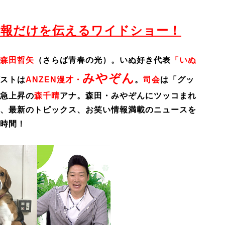
情報だけを伝えるワイドショー！
森田哲矢
（さらば青春の光）。いぬ好き代表
「いぬ
みやぞん
ストは
ANZEN漫才・
。
司会
は「グッ
急上昇の
森千晴
アナ。森田・みやぞんにツッコまれ
、最新のトピックス、お笑い情報満載のニュースを
時間！