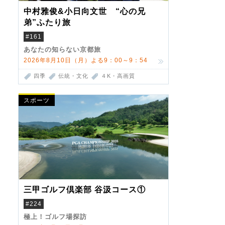
中村雅俊&小日向文世 “心の兄
弟”ふたり旅
#161
あなたの知らない京都旅
2026年8月10日（月）よる9：00～9：54
四季
伝統・文化
４K・高画質
スポーツ
三甲ゴルフ倶楽部 谷汲コース①
#224
極上！ゴルフ場探訪