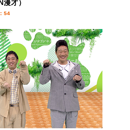
N漫才）
：54