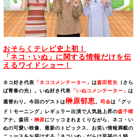
おそらくテレビ史上初！
「ネコ・いぬ」に関する情報だけを伝
えるワイドショー！
ネコ好き代表
「ネココメンテーター」
は
森田哲矢
（さら
ば青春の光）。いぬ好き代表
「いぬコメンテーター」
は
榊原郁恵
週替わり。今回のゲストは
。
司会
は「グッ
ド！モーニング」レギュラー出演で人気急上昇の
森千晴
アナ。森田・
榊原
にツッコまれまくりながら、ネコ・い
ぬの可愛い映像、最新のトピックス、お笑い情報満載の
ニュースをお届けする「ネコいぬ」だらけ至福の１時