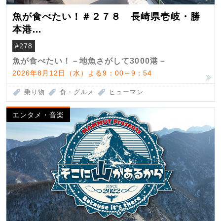
魚が食べたい！＃２７８ 長崎県壱岐・勝
本港
（クロマグロ）
#278
魚が食べたい！－地魚さがして3000港－
2026年8月12日（水）よる9：00～9：54
乗り物
食・グルメ
ヒューマン
エンタメ・音楽