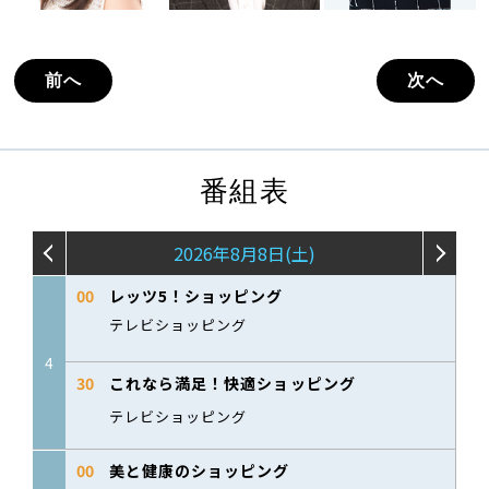
前へ
次へ
番組表