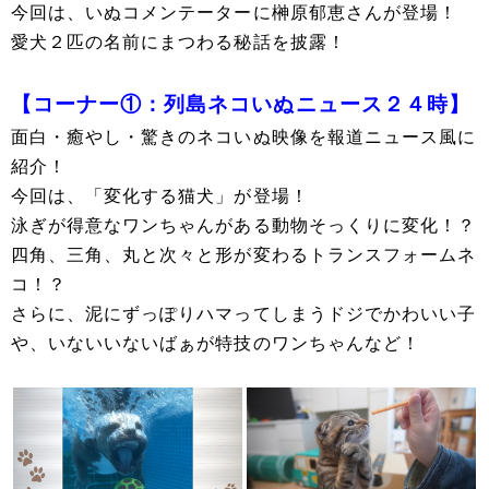
今回は、いぬコメンテーターに榊原郁恵さんが登場！
愛犬２匹の名前にまつわる秘話を披露！
【コーナー①：列島ネコいぬニュース２４時】
面白・癒やし・驚きのネコいぬ映像を報道ニュース風に
紹介！
今回は、「変化する猫犬」が登場！
泳ぎが得意なワンちゃんがある動物そっくりに変化！？
四角、三角、丸と次々と形が変わるトランスフォームネ
コ！？
さらに、泥にずっぽりハマってしまうドジでかわいい子
や、いないいないばぁが特技のワンちゃんなど！