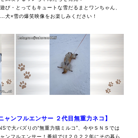
遊び・とってもキュートな雪だるまとワンちゃん、
…犬×雪の爆笑映像をお楽しみください！
ニャンフルエンサー ２代目無重力ネコ】
NSで大バズりの“無重力猫ミルコ”、今やＳＮＳでは
ャンフルエンサー！番組では２０２２年にその暮ら