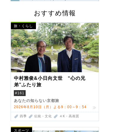
おすすめ情報
旅・くらし
中村雅俊&小日向文世 “心の兄
弟”ふたり旅
#161
あなたの知らない京都旅
2026年8月10日（月）よる9：00～9：54
四季
伝統・文化
４K・高画質
スポーツ