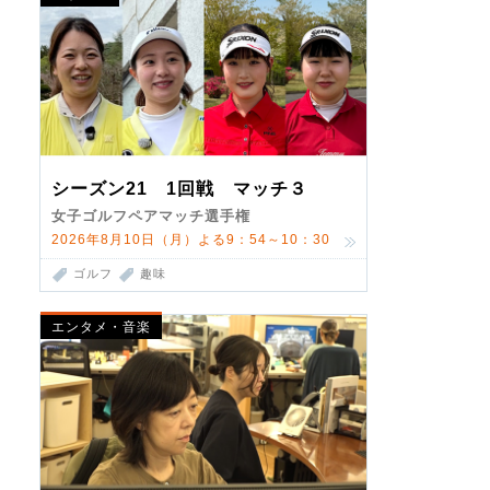
シーズン21 1回戦 マッチ３
女子ゴルフペアマッチ選手権
2026年8月10日（月）よる9：54～10：30
ゴルフ
趣味
エンタメ・音楽