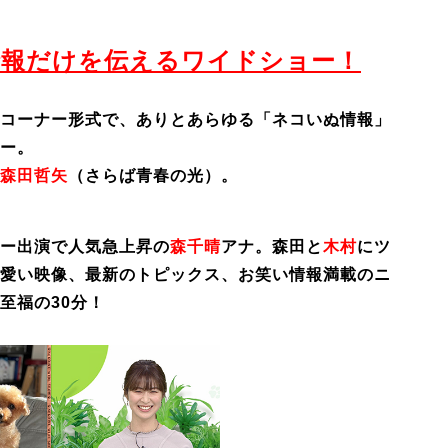
情報だけを伝えるワイドショー！
コーナー形式で、ありとあらゆる「ネコいぬ情報」
ー。
森田哲矢
（さらば青春の光）。
ー出演で人気急上昇の
森千晴
アナ。森田と
木村
にツ
愛い映像、最新のトピックス、お笑い情報満載のニ
至福の30分！