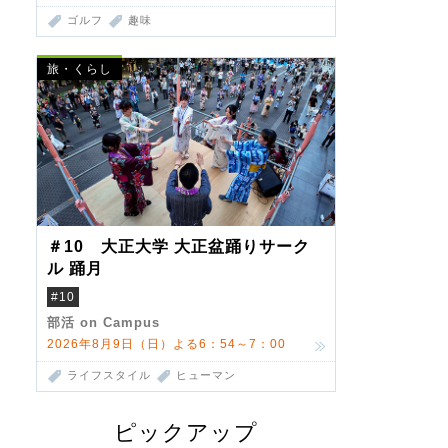
ゴルフ
趣味
旅・くらし
＃10 大正大学 大正盆踊りサーク
ル 踊月
#10
部活 on Campus
2026年8月9日（日）よる6：54～7：00
ライフスタイル
ヒューマン
ピックアップ