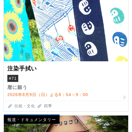
注染手拭い
#71
暦に願う
2026年8月9日（日）よる8：54～9：00
伝統・文化
四季
報道・ドキュメンタリー