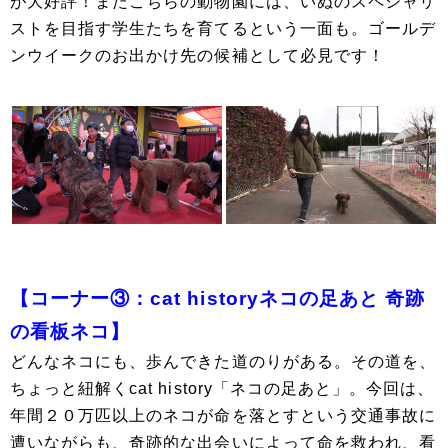
が大好評！またこちらの動物園には、いぬのスペシャリ
ストを目指す学生たちを育てるという一面も。ゴールデ
ンウイークのお出かけ先の候補として必見です！
【コーナー③：cat historyネコの足あと 奇跡
の看板ネコ】
どんなネコにも、歩んできた道のりがある。その道を、
ちょっと紐解くcat history「ネコの足あと」。今回は、
年間２０万匹以上のネコが命を落とすという交通事故に
遭いながらも、奇跡的な出会いによって命を救われ、看