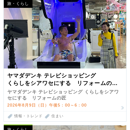
旅・くらし
ヤマダデンキ テレビショッピング
くらしをシアワセにする リフォームの
匠 第7弾
ヤマダデンキ テレビショッピング くらしをシアワ
セにする リフォームの匠
2026年8月9日（日）午後5：00～6：00
情報・トレンド
住まい
旅・くらし