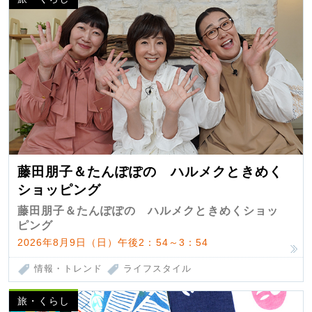
藤田朋子＆たんぽぽの ハルメクときめく
ショッピング
藤田朋子＆たんぽぽの ハルメクときめくショッ
ピング
2026年8月9日（日）午後2：54～3：54
情報・トレンド
ライフスタイル
旅・くらし