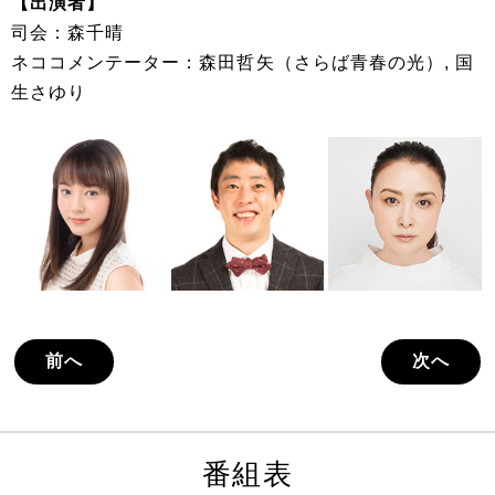
【出演者】
司会：森千晴
ネココメンテーター：森田哲矢（さらば青春の光）, 国
生さゆり
前へ
次へ
番組表