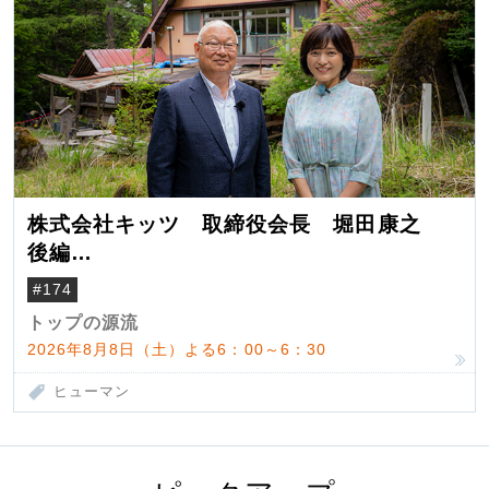
株式会社キッツ 取締役会長 堀田康之
後編
米国駐在でも浮かんだ八ヶ岳 山小屋を営
#174
んだ父母
トップの源流
2026年8月8日（土）よる6：00～6：30
ヒューマン