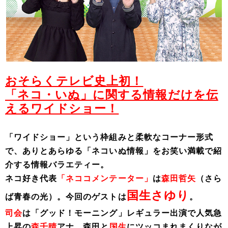
おそらくテレビ史上初！
「ネコ・いぬ」に関する情報だけを伝
えるワイドショー！
「ワイドショー」という枠組みと柔軟なコーナー形式
で、ありとあらゆる「ネコいぬ情報」をお笑い満載で紹
介する情報バラエティー。
ネコ好き代表
「ネココメンテーター」
は
森田哲矢
（さら
国生さゆり
ば青春の光）。
今回のゲストは
。
司会
は「グッド！モーニング」レギュラー出演で人気急
上昇の
森千晴
アナ。森田と
国生
にツッコまれまくりなが