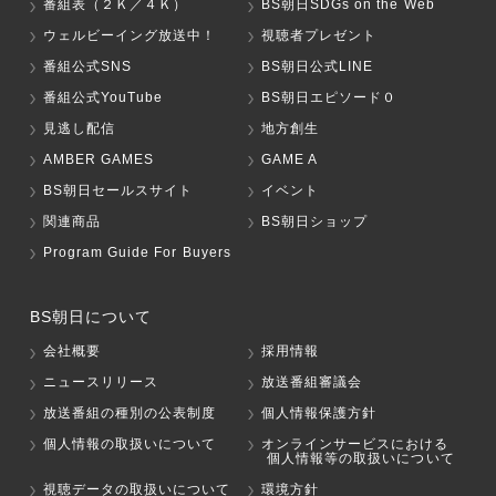
番組表（２Ｋ／４Ｋ）
BS朝日SDGs on the Web
ウェルビーイング放送中！
視聴者プレゼント
番組公式SNS
BS朝日公式LINE
番組公式YouTube
BS朝日エピソード０
見逃し配信
地方創生
AMBER GAMES
GAME A
BS朝日セールスサイト
イベント
関連商品
BS朝日ショップ
Program Guide For Buyers
BS朝日について
会社概要
採用情報
ニュースリリース
放送番組審議会
放送番組の種別の公表制度
個人情報保護方針
個人情報の取扱いについて
オンラインサービスにおける
個人情報等の取扱いについて
視聴データの取扱いについて
環境方針