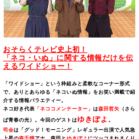
おそらくテレビ史上初！
「ネコ・いぬ」に関する情報だけを伝
えるワイドショー！
「ワイドショー」という枠組みと柔軟なコーナー形式
で、ありとあらゆる「ネコいぬ情報」をお笑い満載で紹
介する情報バラエティー。
ネコ好き代表
「ネココメンテーター」
は
森田哲矢
（さら
ゆきぽよ
ば青春の光）。
今回のゲストは
。
司会
は「グッド！モーニング」レギュラー出演で人気急
上昇の
森千晴
アナ。森田と
ゆきぽよ
にツッコまれまくり