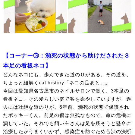
【コーナー③：瀕死の状態から助けだされた３
本足の看板ネコ】
どんなネコにも、歩んできた道のりがある。その道を、
ちょっと紐解くcat history「ネコの足あと」。
今回は愛知県名古屋市のネイルサロンで働く、3本足の
看板ネコ。その愛らしい姿で客を癒やしていますが、過
去には壮絶な道のりが。6年前、瀕死の状態で保護され
たポッキーくん。前足の傷は無残なもので、命の危機に
瀕していた。それでも飼い主さんは足を残そうと懸命に
治療したがうまくいかず、感染症を防ぐため苦渋の決断