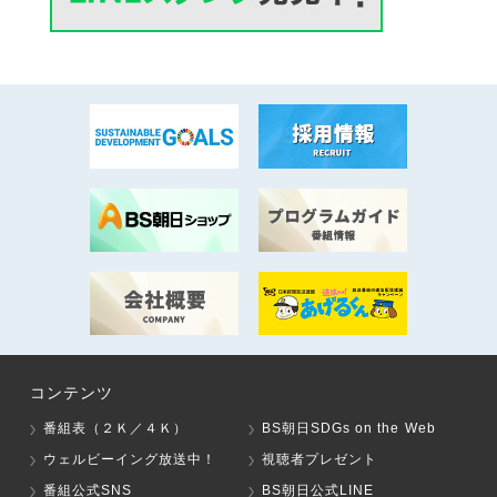
コンテンツ
番組表（２Ｋ／４Ｋ）
BS朝日SDGs on the Web
ウェルビーイング放送中！
視聴者プレゼント
番組公式SNS
BS朝日公式LINE