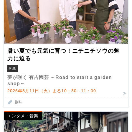
暑い夏でも元気に育つ！ニチニチソウの魅
力に迫る
#88
夢が咲く 有吉園芸 ～Road to start a garden
shop～
2026年8月11日（火）よる10：30～11：00
趣味
エンタメ・音楽