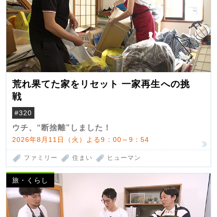
荒れ果てた家をリセット 一家再生への挑
戦
#320
ウチ、“断捨離”しました！
2026年8月11日（火）よる9：00～9：54
ファミリー
住まい
ヒューマン
旅・くらし