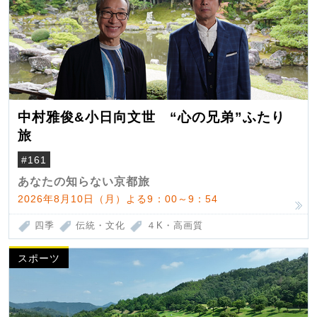
中村雅俊&小日向文世 “心の兄弟”ふたり
旅
#161
あなたの知らない京都旅
2026年8月10日（月）よる9：00～9：54
四季
伝統・文化
４K・高画質
スポーツ