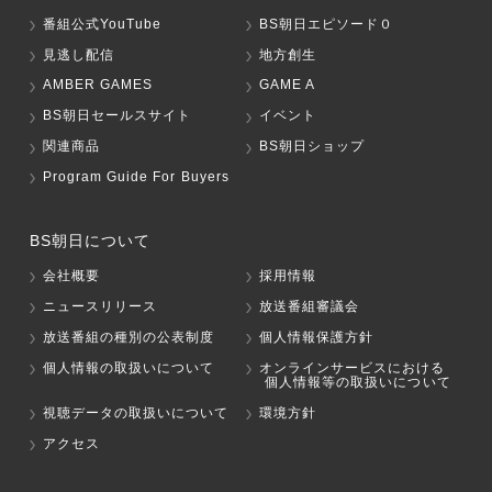
番組公式YouTube
BS朝日エピソード０
見逃し配信
地方創生
AMBER GAMES
GAME A
BS朝日セールスサイト
イベント
関連商品
BS朝日ショップ
Program Guide For Buyers
BS朝日について
会社概要
採用情報
ニュースリリース
放送番組審議会
放送番組の種別の公表制度
個人情報保護方針
個人情報の取扱いについて
オンラインサービスにおける
個人情報等の取扱いについて
視聴データの取扱いについて
環境方針
アクセス