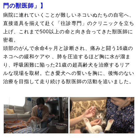
門の獣医師」】
病院に連れていくことが難しいネコいぬたちの自宅へ、
直接道具を揃えて赴く「往診専門」のクリニックを立ち
上げ、これまで500以上の命と向き合ってきた獣医師に
密着。
頭部のがんで余命4ヶ月と診断され、痛みと闘う16歳の
ネコへの緩和ケアや 、肺を圧迫するほど胸に水が溜ま
り、呼吸困難に陥った21歳の超高齢犬を治療するリア
ルな現場を取材。亡き愛犬への誓いを胸に、後悔のない
治療を目指して走り続ける獣医師の活動を追いました。