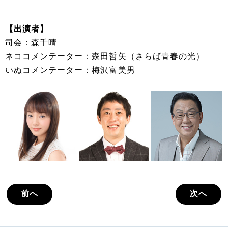
【出演者】
司会：森千晴
ネココメンテーター：森田哲矢（さらば青春の光）
いぬコメンテーター：梅沢富美男
前へ
次へ