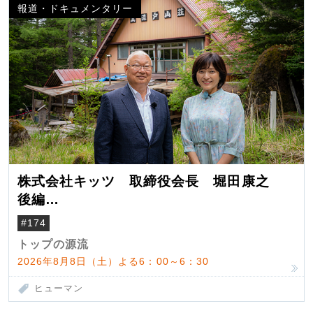
報道・ドキュメンタリー
株式会社キッツ 取締役会長 堀田康之
後編
米国駐在でも浮かんだ八ヶ岳 山小屋を営
#174
んだ父母
トップの源流
2026年8月8日（土）よる6：00～6：30
ヒューマン