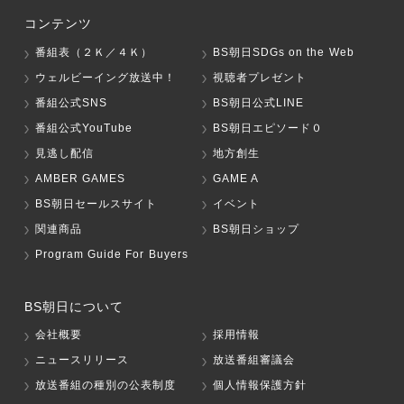
コンテンツ
番組表（２Ｋ／４Ｋ）
BS朝日SDGs on the Web
ウェルビーイング放送中！
視聴者プレゼント
番組公式SNS
BS朝日公式LINE
番組公式YouTube
BS朝日エピソード０
見逃し配信
地方創生
AMBER GAMES
GAME A
BS朝日セールスサイト
イベント
関連商品
BS朝日ショップ
Program Guide For Buyers
BS朝日について
会社概要
採用情報
ニュースリリース
放送番組審議会
放送番組の種別の公表制度
個人情報保護方針