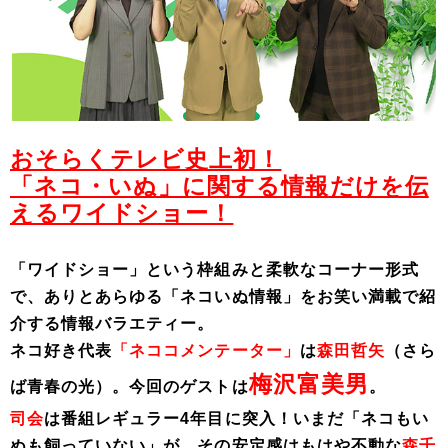
おそらくテレビ史上初！
「ネコ・いぬ」に関する情報だけを伝
えるワイドショー！
「ワイドショー」という枠組みと柔軟なコーナー形式
で、ありとあらゆる「ネコいぬ情報」をお笑い満載で紹
介する情報バラエティー。
ネコ好き代表
「ネココメンテーター」
は
森田哲矢
（さら
梅沢富美男
ば青春の光）。
今回のゲストは
。
司会
は番組レギュラー4年目に突入！いまだ「ネコもい
ぬも飼っていない」が、その安定感はもはや不動な
森千