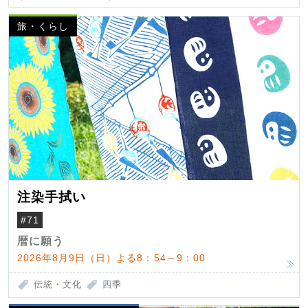
旅・くらし
注染手拭い
#71
暦に願う
2026年8月9日（日）よる8：54～9：00
伝統・文化
四季