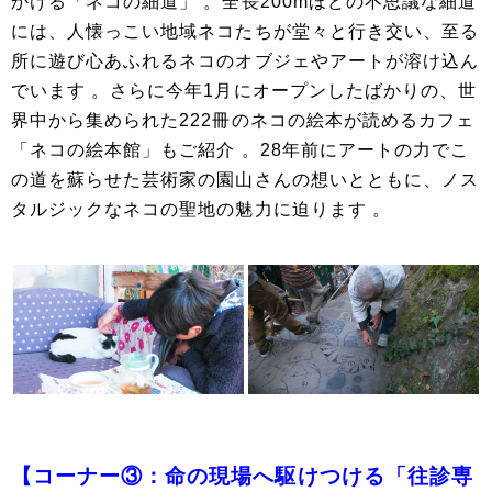
かける「ネコの細道」 。全長200mほどの不思議な細道
には、人懐っこい地域ネコたちが堂々と行き交い、至る
所に遊び心あふれるネコのオブジェやアートが溶け込ん
でいます 。さらに今年1月にオープンしたばかりの、世
界中から集められた222冊のネコの絵本が読めるカフェ
「ネコの絵本館」もご紹介 。28年前にアートの力でこ
の道を蘇らせた芸術家の園山さんの想いとともに、ノス
タルジックなネコの聖地の魅力に迫ります 。
【コーナー③：命の現場へ駆けつける「往診専