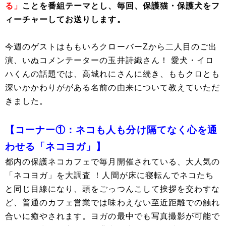
る」
ことを番組テーマとし、毎回、保護猫・保護犬をフ
ィーチャーしてお送りします。
今週のゲストはももいろクローバーZから二人目のご出
演、いぬコメンテーターの玉井詩織さん！ 愛犬・イロ
ハくんの話題では、高城れにさんに続き、ももクロとも
深いかかわりががある名前の由来について教えていただ
きました。
【コーナー①：ネコも人も分け隔てなく心を通
わせる「ネコヨガ」】
都内の保護ネコカフェで毎月開催されている、大人気の
「ネコヨガ」を大調査 ！人間が床に寝転んでネコたち
と同じ目線になり、頭をごっつんこして挨拶を交わすな
ど、普通のカフェ営業では味わえない至近距離での触れ
合いに癒やされます。ヨガの最中でも写真撮影が可能で