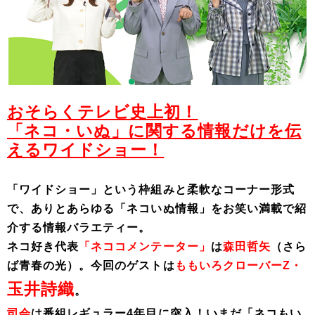
おそらくテレビ史上初！
「ネコ・いぬ」に関する情報だけを伝
えるワイドショー！
「ワイドショー」という枠組みと柔軟なコーナー形式
で、ありとあらゆる「ネコいぬ情報」をお笑い満載で紹
介する情報バラエティー。
ネコ好き代表
「ネココメンテーター」
は
森田哲矢
（さら
ば青春の光）。
今回のゲストは
ももいろクローバーZ・
玉井詩織
。
司会
は番組レギュラー4年目に突入！いまだ「ネコもい