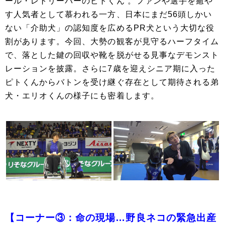
ール・レトリーバーのピトくん 。ファンや選手を癒や
す人気者として慕われる一方、日本にまだ56頭しかい
ない「介助犬」の認知度を広めるPR犬という大切な役
割があります。今回、大勢の観客が見守るハーフタイム
で、落とした鍵の回収や靴を脱がせる見事なデモンスト
レーションを披露。さらに7歳を迎えシニア期に入った
ピトくんからバトンを受け継ぐ存在として期待される弟
犬・エリオくんの様子にも密着します。
【コーナー③：命の現場…野良ネコの緊急出産