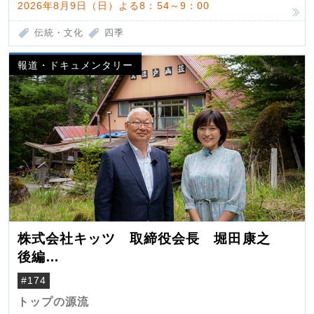
2026年8月9日（日）よる8：54～9：00
伝統・文化
四季
報道・ドキュメンタリー
株式会社キッツ 取締役会長 堀田康之
後編
米国駐在でも浮かんだ八ヶ岳 山小屋を営
#174
んだ父母
トップの源流