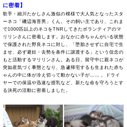
に密着】
歌手・細川たかしさん激似の模様で大人気となったスタ
ーネコ「磯辺海苔男」くん。その飼い主であり、これま
で1000匹以上のネコをTNRしてきたボランティアのマ
リリンさんに密着します。おなかに赤ちゃんがいる状態
で保護された野良ネコに対し、「堕胎させずに自宅で生
ませ、必ず避妊・去勢を条件に譲渡する」という信念の
もと活動するマリリンさん。ある日、留守中に親ネコが
突如産気づく事態となり、急遽帰宅するも生まれた赤ち
ゃんの中に体が冷え切って動かない子が…… 。ドライ
ヤーでの保温や迅速な授乳など、新たな命を守ろうとす
る決死の活動に密着しました。