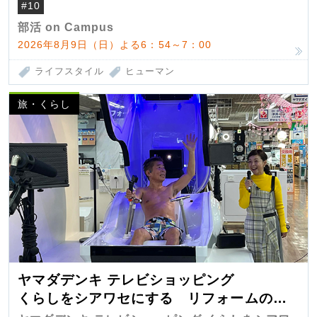
#10
部活 on Campus
2026年8月9日（日）よる6：54～7：00
ライフスタイル
ヒューマン
旅・くらし
ヤマダデンキ テレビショッピング
くらしをシアワセにする リフォームの
匠 第7弾